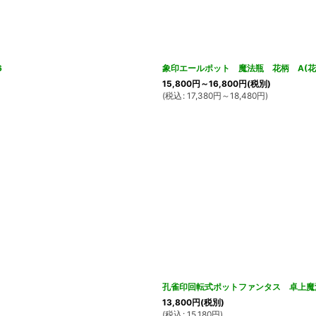
6
象印エールポット 魔法瓶 花柄 A(花化粧
15,800
円
～16,800
円
(税別)
(
税込
:
17,380
円
～18,480
円
)
孔雀印回転式ポットファンタス 卓上魔法
13,800
円
(税別)
(
税込
:
15,180
円
)