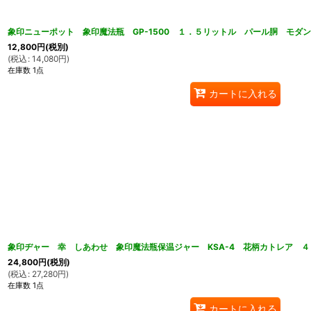
象印ニューポット 象印魔法瓶 GP-1500 １．５リットル パール胴 モ
12,800
円
(税別)
(
税込
:
14,080
円
)
在庫数 1点
カートに入れる
象印ヂャー 幸 しあわせ 象印魔法瓶保温ジャー KSA-4 花柄カトレア 
24,800
円
(税別)
(
税込
:
27,280
円
)
在庫数 1点
カートに入れる