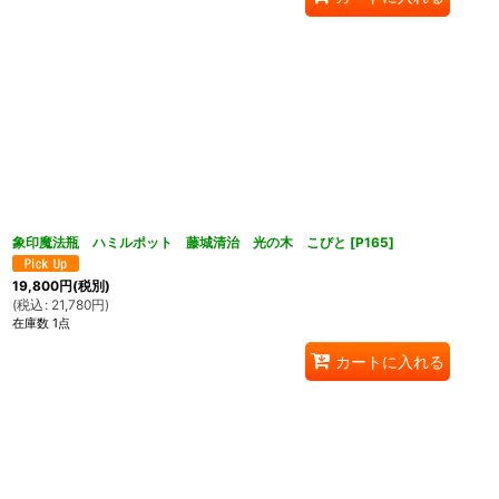
象印魔法瓶 ハミルポット 藤城清治 光の木 こびと
[
P165
]
19,800
円
(税別)
(
税込
:
21,780
円
)
在庫数 1点
カートに入れる