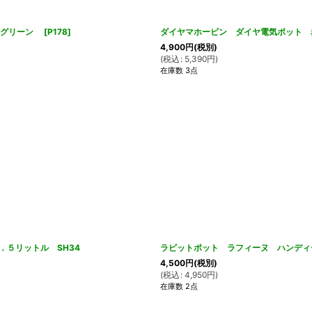
ダングリーン
[
P178
]
ダイヤマホービン ダイヤ電気ポット 赤
4,900
円
(税別)
(
税込
:
5,390
円
)
在庫数 3点
４．５リットル SH34
ラビットポット ラフィーヌ ハンディ
4,500
円
(税別)
(
税込
:
4,950
円
)
在庫数 2点