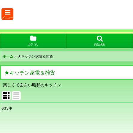
メニュー
カテゴリ
商品検索
ホーム
>
★キッチン家電＆雑貨
★キッチン家電＆雑貨
楽しくて面白い昭和のキッチン
635
件
サブカテゴリ
:
表示数
: