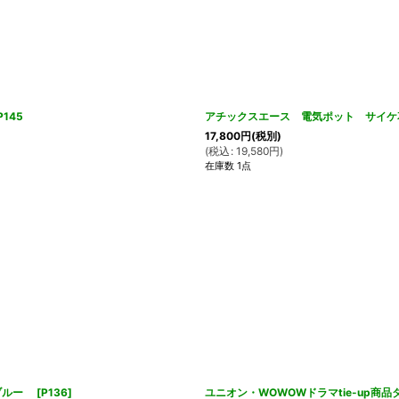
145
アチックスエース 電気ポット サイケ花
17,800
円
(税別)
(
税込
:
19,580
円
)
在庫数 1点
 ブルー
[
P136
]
ユニオン・WOWOWドラマtie-up商品