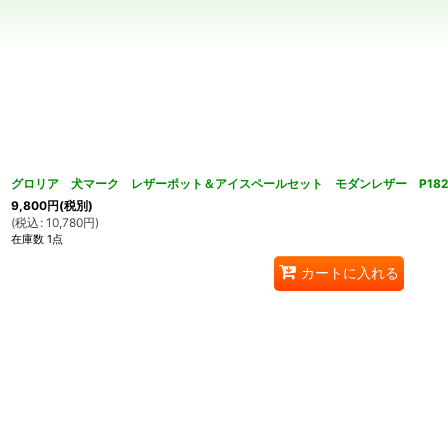
在庫あり
並び順
:
グロリア 犬マーク レザーポット＆アイスペールセット モダンレザー P18
9,800
円
(税別)
(
税込
:
10,780
円
)
在庫数 1点
カートに入れる