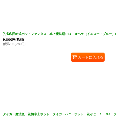
孔雀印回転式ポットファンタス 卓上魔法瓶1.6ℓ オペラ（イエロー・ブルー）P
9,800
円
(税別)
(
税込
:
10,780
円
)
カートに入れる
タイガー魔法瓶 花柄卓上ポット タイガーハニーポット 花かご １．９ℓ