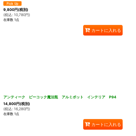
9,800
円
(税別)
(
税込
:
10,780
円
)
在庫数 1点
カートに入れる
アンティーク ピーコック魔法瓶 アルミポット インテリア P94
14,800
円
(税別)
(
税込
:
16,280
円
)
在庫数 1点
カートに入れる