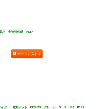
柄 安達製作所 P137
カートに入れる
タイガー 電動ポット EPS-25 グレーシーG ２．５ℓ P132