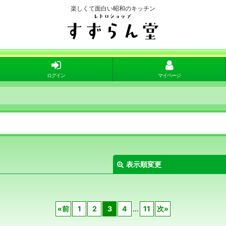
楽しくて面白い昭和のキッチン
ログイン
マイページ
表示順変更
«
前
1
2
3
4
...
11
次
»