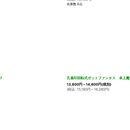
在庫数 6点
7
孔雀印回転式ポットファンタス 卓上魔法
13,800
円
～14,800
円
(税別)
(
税込
:
15,180
円
～16,280
円
)