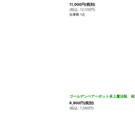
11,000
円
(税別)
(
税込
:
12,100
円
)
在庫数 1点
ゴールデンベアーポット卓上魔法瓶 保
6,900
円
(税別)
(
税込
:
7,590
円
)