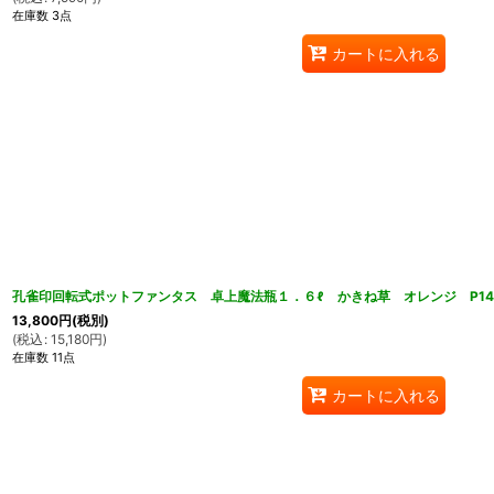
在庫数 3点
カートに入れる
孔雀印回転式ポットファンタス 卓上魔法瓶１．６ℓ かきね草 オレンジ P14
13,800
円
(税別)
(
税込
:
15,180
円
)
在庫数 11点
カートに入れる