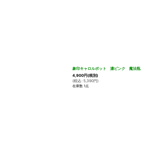
象印キャロルポット 濃ピンク 魔法瓶卓
4,900
円
(税別)
(
税込
:
5,390
円
)
在庫数 1点