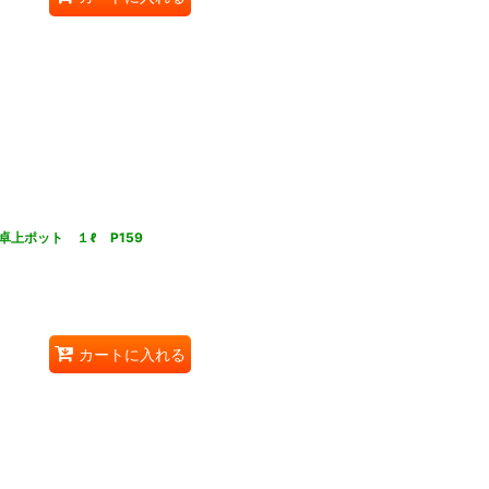
上ポット １ℓ P159
カートに入れる