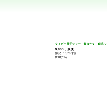
絞り込む
2
タイガー電子ジャー 炊きたて 保温ジャ
9,800
円
(税別)
(
税込
:
10,780
円
)
在庫数 1点