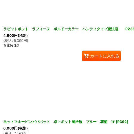
ラビットポット ラフィーヌ ボルドーカラー ハンディタイプ魔法瓶 P23
4,900
円
(税別)
(
税込
:
5,390
円
)
在庫数 3点
カートに入れる
ヨットマホービンビバポット 卓上ポット魔法瓶 ブルー 花柄 1ℓ
[
P392
]
6,900
円
(税別)
(
税込
:
7,590
円
)