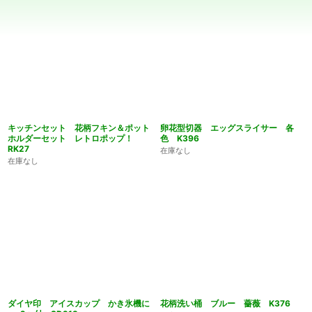
表示数
:
在庫あり
並び順
:
絞り込む
キッチンセット 花柄フキン＆ポット
卵花型切器 エッグスライサー 各
ホルダーセット レトロポップ！
色 K396
RK27
在庫なし
在庫なし
ダイヤ印 アイスカップ かき氷機に
花柄洗い桶 ブルー 薔薇 K376