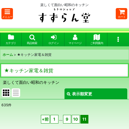
楽しくて面白い昭和のキッチン
メニュー
カート
カテゴリ
商品検索
ログイン
マイページ
ご利用案内
ホーム
>
★キッチン家電＆雑貨
★キッチン家電＆雑貨
楽しくて面白い昭和のキッチン
表示順変更
閉じる
635
件
サブカテゴリ
:
«
前
1
...
9
10
11