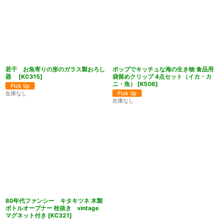
若干 お魚寄りの形のガラス製おろし
ポップでキッチュな海の生き物 食品用
器
[
KC315
]
袋留めクリップ 4点セット（イカ・カ
ニ・魚）
[
K506
]
在庫なし
在庫なし
80年代ファンシー キタキツネ 木製
ボトルオープナー 栓抜き vintage
マグネット付き
[
KC321
]