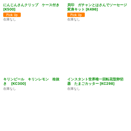
にんじんさんクリップ ケース付き
貝印 ガチャンとはさんでソーセージ
[
K500
]
変身キット
[
K496
]
在庫なし
在庫なし
キリンビール キリンレモン 栓抜
インスタント世界唯一回転花型卵切
き
[
KC300
]
器 たまごカッター
[
KC298
]
在庫なし
在庫なし