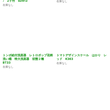
♪ 2ヶ付 SD913
在庫なし
在庫なし
トンボ絵付洗面器 レトロポップ花柄
トマトデザインスケール はかり レ
洗い桶 特大洗面器 状態２種
ッド K363
BT33
在庫なし
在庫なし