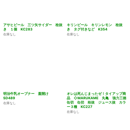
アサヒビール 三ツ矢サイダー 栓抜
キリンビール キリンレモン 栓抜
き １個 KC283
き タグ付きなど K354
在庫なし
在庫なし
明治牛乳オープナー 蓋開け
オレは死んじまったゼ！タイアップ商
SD489
品 ◇MARUKAME 丸亀 強力三徳
缶切 缶切 栓抜 ジュース抜 カラ
在庫なし
ー３種 KC227
在庫なし