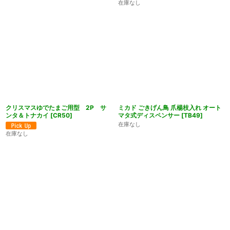
在庫なし
クリスマスゆでたまご用型 2P サ
ミカド ごきげん鳥 爪楊枝入れ オート
ンタ＆トナカイ
[
CR50
]
マタ式ディスペンサー
[
TB49
]
在庫なし
在庫なし