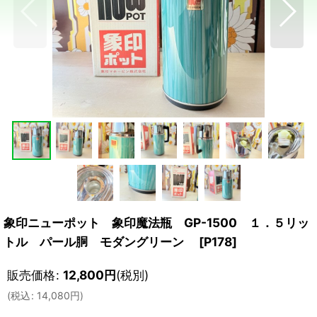
象印ニューポット 象印魔法瓶 GP-1500 １．５リッ
トル パール胴 モダングリーン
[
P178
]
販売価格
:
12,800
円
(税別)
(
税込
:
14,080
円
)