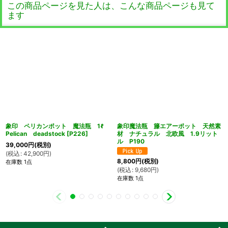
この商品ページを見た人は、こんな商品ページも見て
ます
象印 ペリカンポット 魔法瓶 1ℓ
象印魔法瓶 籐エアーポット 天然素
Pelican deadstock
[
P226
]
材 ナチュラル 北欧風 1.9リット
ル P190
39,000
円
(税別)
(
税込
:
42,900
円
)
8,800
円
(税別)
在庫数 1点
(
税込
:
9,680
円
)
在庫数 1点