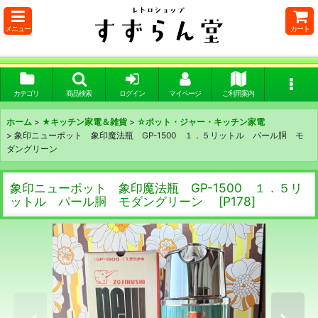
メニュー
カート
カテゴリ
商品検索
ログイン
マイページ
ご利用案内
ホーム
>
★キッチン家電＆雑貨
>
☆ポット・ジャー・キッチン家電
>
象印ニューポット 象印魔法瓶 GP-1500 １．５リットル パール胴 モ
ダングリーン
象印ニューポット 象印魔法瓶 GP-1500 １．５リ
ットル パール胴 モダングリーン
[
P178
]