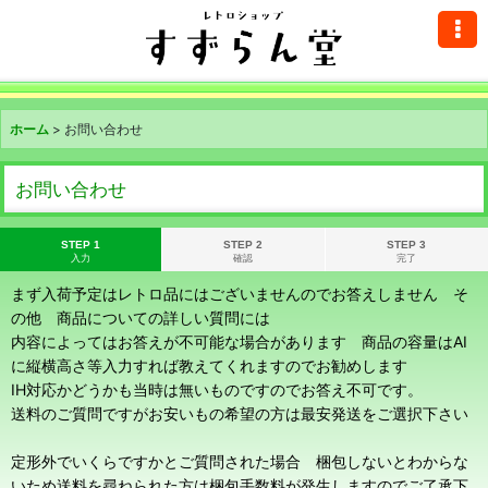
ホーム
>
お問い合わせ
お問い合わせ
STEP 1
STEP 2
STEP 3
入力
確認
完了
まず入荷予定はレトロ品にはございませんのでお答えしません そ
の他 商品についての詳しい質問には
内容によってはお答えが不可能な場合があります 商品の容量はAI
に縦横高さ等入力すれば教えてくれますのでお勧めします
IH対応かどうかも当時は無いものですのでお答え不可です。
送料のご質問ですがお安いもの希望の方は最安発送をご選択下さい
定形外でいくらですかとご質問された場合 梱包しないとわからな
いため送料を尋ねられた方は梱包手数料が発生しますのでご了承下