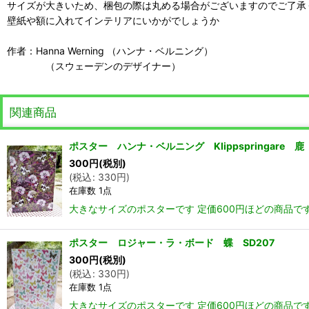
サイズが大きいため、梱包の際は丸める場合がございますのでご了承
壁紙や額に入れてインテリアにいかがでしょうか
作者：Hanna Werning （ハンナ・ベルニング）
（スウェーデンのデザイナー）
関連商品
ポスター ハンナ・ベルニング Klippspringare 鹿
300
円
(税別)
(
税込
:
330
円
)
在庫数 1点
大きなサイズのポスターです 定価600円ほどの商品で
ポスター ロジャー・ラ・ボード 蝶 SD207
300
円
(税別)
(
税込
:
330
円
)
在庫数 1点
大きなサイズのポスターです 定価600円ほどの商品で