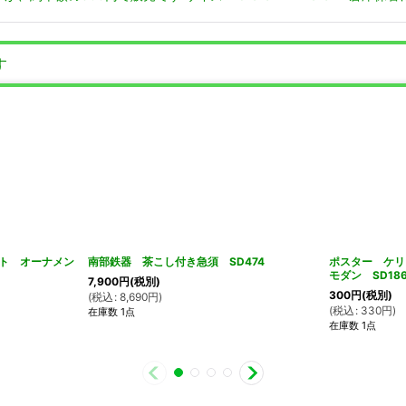
す
ト オーナメン
南部鉄器 茶こし付き急須 SD474
ポスター ケリ
モダン SD18
7,900
円
(税別)
300
円
(税別)
(
税込
:
8,690
円
)
(
税込
:
330
円
)
在庫数 1点
在庫数 1点