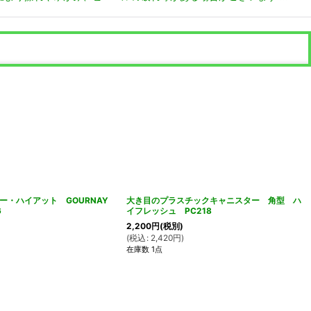
ー・ハイアット GOURNAY
大き目のプラスチックキャニスター 角型 ハ
6
イフレッシュ PC218
2,200
円
(税別)
(
税込
:
2,420
円
)
在庫数 1点