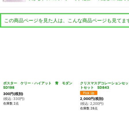
この商品ページを見た人は、こんな商品ページも見てま
ポスター ケリー・ハイアット 青 モダン
クリスマスデコレーションセッ
SD198
トセット SD843
300
円
(税別)
(
税込
:
330
円
)
2,000
円
(税別)
在庫数 2点
(
税込
:
2,200
円
)
在庫数 28点