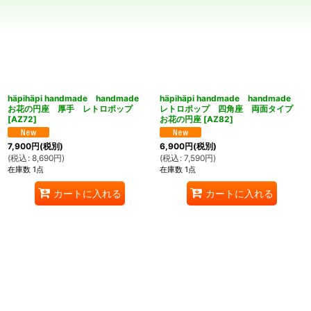
並び順
:
絞り込む
häpihäpi handmade handmade
häpihäpi handmade handmade
お花の円座 厚手 レトロポップ
レトロポップ 四角座 両面タイプ
[
AZ72
]
お花の円座
[
AZ82
]
7,900
円
(税別)
6,900
円
(税別)
(
税込
:
8,690
円
)
(
税込
:
7,590
円
)
在庫数 1点
在庫数 1点
カートに入れる
カートに入れる