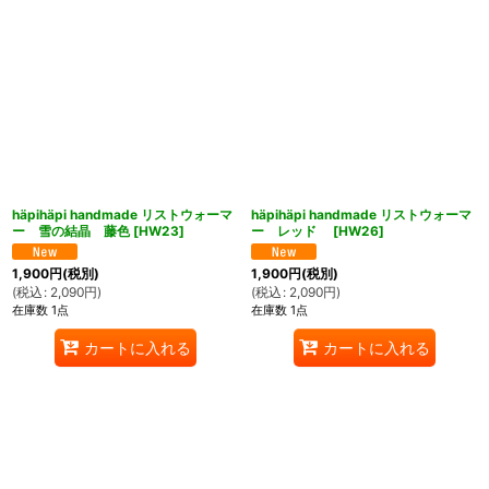
häpihäpi handmade リストウォーマ
häpihäpi handmade リストウォーマ
ー 雪の結晶 藤色
[
HW23
]
ー レッド
[
HW26
]
1,900
円
(税別)
1,900
円
(税別)
(
税込
:
2,090
円
)
(
税込
:
2,090
円
)
在庫数 1点
在庫数 1点
カートに入れる
カートに入れる