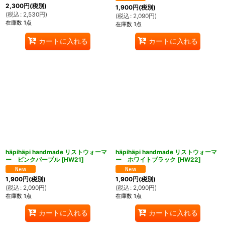
2,300
円
(税別)
1,900
円
(税別)
(
税込
:
2,530
円
)
(
税込
:
2,090
円
)
在庫数 1点
在庫数 1点
カートに入れる
カートに入れる
häpihäpi handmade リストウォーマ
häpihäpi handmade リストウォーマ
ー ピンクパープル
[
HW21
]
ー ホワイトブラック
[
HW22
]
1,900
円
(税別)
1,900
円
(税別)
(
税込
:
2,090
円
)
(
税込
:
2,090
円
)
在庫数 1点
在庫数 1点
カートに入れる
カートに入れる