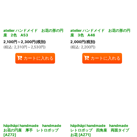
atelier ハンドメイド お花の形の円
atelier ハンドメイド お花の形の円
座 2色 A53
座 3色 A46
2,100
円
～2,300
円
(税別)
2,000
円
(税別)
(
税込
:
2,310
円
～2,530
円
)
(
税込
:
2,200
円
)
カートに入れる
カートに入れる
häpihäpi handmade handmade
häpihäpi handmade handmade
お花の円座 厚手 レトロポップ
レトロポップ 四角座 両面タイプ
[
AZ72
]
お花
[
AZ71
]