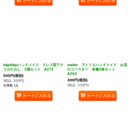
カートに入れる
カートに入れる
häpihäpiハンドメイド ドレス型アク
atelier アトリエハンドメイド お花
リルたわし 2個セット A273
のコースター 各種3枚セット
A263
500
円
(税別)
300
円
(税別)
(
税込
:
550
円
)
(
税込
:
330
円
)
在庫数 1点
カートに入れる
カートに入れる