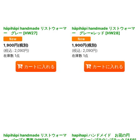
häpihäpi handmade リストウォーマ
häpihäpi handmade リストウォーマ
ー グレー
[
HW27
]
ー グレー×レッド
[
HW28
]
1,900
円
(税別)
1,900
円
(税別)
(
税込
:
2,090
円
)
(
税込
:
2,090
円
)
在庫数 1点
在庫数 1点
カートに入れる
カートに入れる
häpihäpi handmade リストウォーマ
hapihapi ハンドメイド お花の円
ー パープル菱形
[
HW18
]
座 グリーンブラウンブラック
[
A59
]