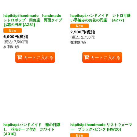
häpihäpi handmade handmade
hapihapi ハンドメイド レトロ可愛
レトロポップ 四角座 両面タイプ
い手編みのお花の円座
[
AZ77
]
お花の円座
[
AZ81
]
2,500
円
(税別)
6,900
円
(税別)
(
税込
:
2,750
円
)
(
税込
:
7,590
円
)
在庫数 1点
在庫数 1点
カートに入れる
カートに入れる
hapihapi ハンドメイド 籠の目隠
häpihäpi handmade リストウォーマ
し 花モチーフ付き ホワイト
ー ブラック×ピンク
[
HW20
]
[
A310
]