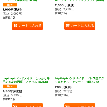
2,500
円
(税別)
(
税込
:
2,750
円
)
1,900
円
(税別)
在庫数 1点
(
税込
:
2,090
円
)
在庫数 1点
カートに入れる
カートに入れる
hapihapi ハンドメイド しっかり厚
häpihäpiハンドメイド ドレス型アク
手のお花の円座 アクリル
[
AZ58
]
リルたわし アソート 1個 A272
200
円
(税別)
(
税込
:
220
円
)
4,900
円
(税別)
在庫数 11点
(
税込
:
5,390
円
)
在庫数 1点