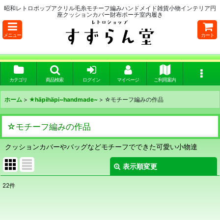
昭和レトロポップアクリル毛糸モチーフ編みハンドメイド雑貨小物インテリア円
座クッションカバー財布ポーチ室内履き
メニュー
カート
カテゴリ
商品検索
ログイン
マイページ
ご利用案内
ホーム
>
★häpihäpi~handmade~
>
☆モチーフ編みの作品
☆モチーフ編みの作品
クッションカバーやバッグなどモチーフでできた可愛い小物達
表示順変更
閉じる
22
件
表示数
:
在庫あり