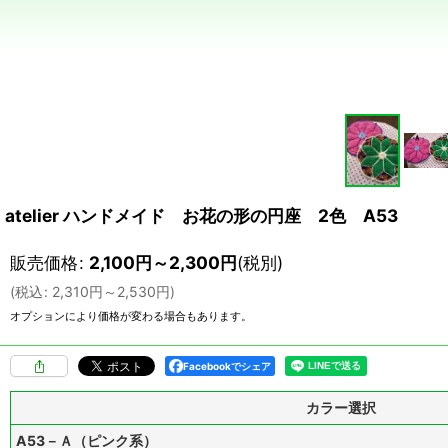
atelier ハンドメイド お花の形の円座 2色 A53
販売価格
:
2,100
円
～2,300
円
(税別)
(
税込
:
2,310
円
～2,530
円
)
オプションにより価格が変わる場合もあります。
Facebookでシェア
カラー選択
A53－Ａ（ピンク系）