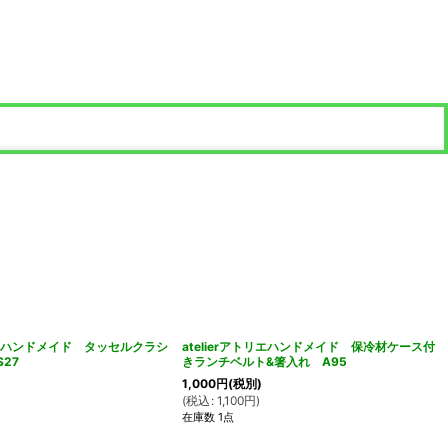
トリエハンドメイド タッセルクラシ
atelierアトリエハンドメイド 保冷材ケース付
27
きランチベルト&箸入れ A95
1,000
円
(税別)
(
税込
:
1,100
円
)
在庫数 1点