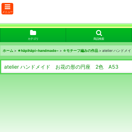
メニュー
カテゴリ
商品検索
ホーム
>
★häpihäpi~handmade~
>
☆モチーフ編みの作品
>
atelier ハン
atelier ハンドメイド お花の形の円座 2色 A53