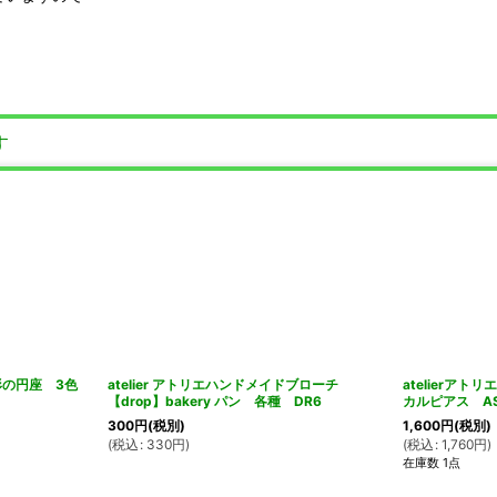
す
花の形の円座 3色
atelier アトリエハンドメイドブローチ
atelierア
【drop】bakery パン 各種 DR6
カルピアス AS
300
円
(税別)
1,600
円
(税別)
(
税込
:
330
円
)
(
税込
:
1,760
円
)
在庫数 1点