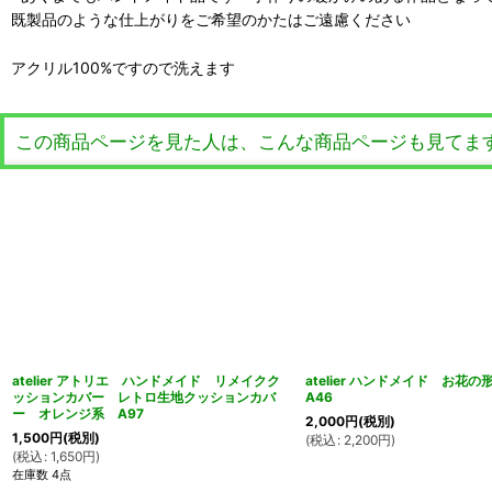
既製品のような仕上がりをご希望のかたはご遠慮ください
アクリル100%ですので洗えます
この商品ページを見た人は、こんな商品ページも見てま
atelier アトリエ ハンドメイド リメイクク
atelier ハンドメイド お
ッションカバー レトロ生地クッションカバ
A46
ー オレンジ系 A97
2,000
円
(税別)
1,500
円
(税別)
(
税込
:
2,200
円
)
(
税込
:
1,650
円
)
在庫数 4点