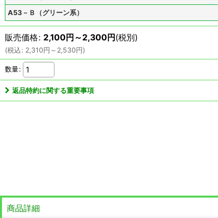
A53－Ｂ（グリーン系）
販売価格
:
2,100
円
～2,300
円
(税別)
(
税込
:
2,310
円
～2,530
円
)
数量
:
返品特約に関する重要事項
商品詳細