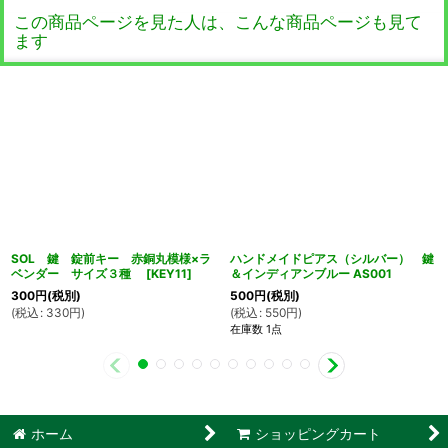
この商品ページを見た人は、こんな商品ページも見て
ます
SOL 鍵 錠前キー 赤銅丸模様×ラ
ハンドメイドピアス（シルバー） 鍵
ベンダー サイズ３種
[
KEY11
]
＆インディアンブルー AS001
300
円
(税別)
500
円
(税別)
(
税込
:
330
円
)
(
税込
:
550
円
)
在庫数 1点
ホーム
ショッピングカート