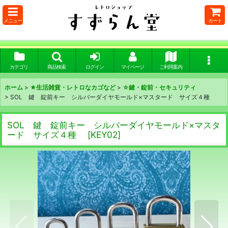
メニュー
カート
カテゴリ
商品検索
ログイン
マイページ
ご利用案内
ホーム
>
★生活雑貨・レトロなカゴなど
>
☆鍵・錠前・セキュリティ
>
SOL 鍵 錠前キー シルバーダイヤモールド×マスタード サイズ４種
SOL 鍵 錠前キー シルバーダイヤモールド×マスタ
ード サイズ４種
[
KEY02
]