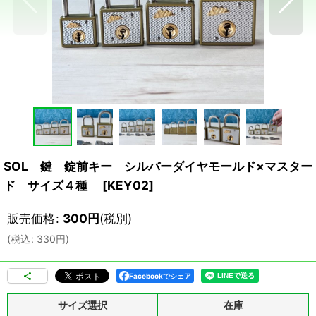
SOL 鍵 錠前キー シルバーダイヤモールド×マスター
ド サイズ４種
[
KEY02
]
販売価格
:
300
円
(税別)
(
税込
:
330
円
)
Facebookでシェア
サイズ選択
在庫