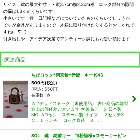
サイズ 鍵の最大外寸・・縦3.7cm横2.3cm程 ロック部分の隙間
の幅は1.3ｃｍくらいです
小さいです 昔 日記帳などについていたものくらいでしょうか
ですが金具がありますので 木箱に取り付けたりするとおしゃれで
すね(⌒∇⌒)
引き出しや アイデア次第でアンティーク調にもお使い頂けます
関連商品
ちびロック*南京錠*赤鍵 キー K46
500
円
(税別)
(
税込
:
550
円
)
在庫数 1点
☆ *デッドストック（未使用品） 古い商品の為製
造上の個体差ございます ☆製品データ 日本製
MOLAロック スチール製 サイズ ２センチX
２．５センチ ロック直径 ３．…
SOL 鍵 錠前キー 市松模様×スモーキーピン