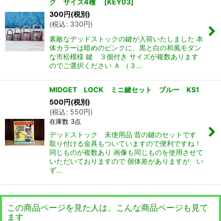
ク サイズ4種
[
KEY03
]
300
円
(税別)
(
税込
:
330
円
)
素敵なデッドストックの鍵が入荷いたしました 本
体カラーは暗めのピンクに、黒と白の和風モダン
な市松模様 鍵 ３個付き サイズが複数あります
のでご選択ください Ａ （３…
MIDGET LOCK ミニ鍵セット ブルー KS1
500
円
(税別)
(
税込
:
550
円
)
在庫数 3点
デッドストック 未使用品 昔の鍵のセットです
取り付ける金具もついていますので便利ですね！
同じものが複数あり 画像も同じものを使用させて
いただいておりますので 個体差がありますが い
ず…
この商品ページを見た人は、こんな商品ページも見て
ます