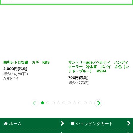
昭和レトロな鍵 カギ K99
サントリーadeノベルティ ハンディ
クーラー 冷水筒 ポパイ ２色（レ
3,900
円
(税別)
ッド・ブルー） KS84
(
税込
:
4,290
円
)
700
円
(税別)
在庫数 1点
(
税込
:
770
円
)
ホーム
ショッピングカート