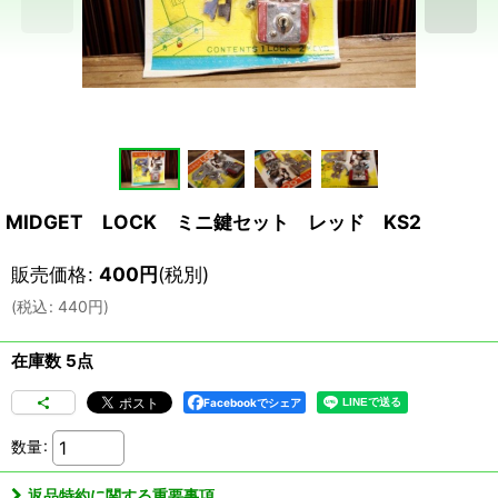
MIDGET LOCK ミニ鍵セット レッド KS2
販売価格
:
400
円
(税別)
(
税込
:
440
円
)
在庫数 5点
Facebookでシェア
数量
:
返品特約に関する重要事項