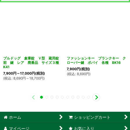
ブルドッグ 倉庫錠 Ｖ型 蔵用錠
ファッションキー ブランクキー ク
前 鍵 レア 廃番品 サイズ３種
ローバー鍵 ポパイ 各種 BK16
K41
7,900
円
(税別)
7,900
円
～17,000
円
(税別)
(
税込
:
8,690
円
)
(
税込
:
8,690
円
～18,700
円
)
ホーム
ショッピングカート
マイページ
お気に入り