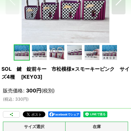
SOL 鍵 錠前キー 市松模様×スモーキーピンク サイ
ズ4種
[
KEY03
]
販売価格
:
300
円
(税別)
(
税込
:
330
円
)
Facebookでシェア
サイズ選択
在庫