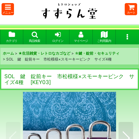
メニュー
カート
カテゴリ
商品検索
ログイン
マイページ
ご利用案内
ホーム
>
★生活雑貨・レトロなカゴなど
>
☆鍵・錠前・セキュリティ
>
SOL 鍵 錠前キー 市松模様×スモーキーピンク サイズ4種
SOL 鍵 錠前キー 市松模様×スモーキーピンク サ
イズ4種
[
KEY03
]