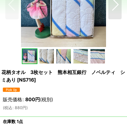
花柄タオル 3枚セット 熊本相互銀行 ノベルティ シ
ミあり
[
NS716
]
販売価格
:
800
円
(税別)
(
税込
:
880
円
)
在庫数 1点