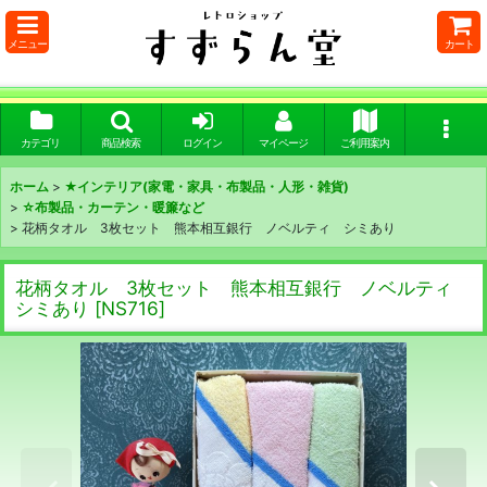
メニュー
カート
カテゴリ
商品検索
ログイン
マイページ
ご利用案内
ホーム
>
★インテリア(家電・家具・布製品・人形・雑貨)
>
☆布製品・カーテン・暖簾など
>
花柄タオル 3枚セット 熊本相互銀行 ノベルティ シミあり
花柄タオル 3枚セット 熊本相互銀行 ノベルティ
シミあり
[
NS716
]