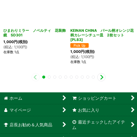
ひまわりミラー ノベルティ 花装飾
KEINAN CHINA パール柄オレンジ花
鏡 SD301
柄カレーシチュー皿 2枚セット
[
PL83
]
1,000
円
(税別)
(
税込
:
1,100
円
)
1,000
円
(税別)
在庫数 1点
(
税込
:
1,100
円
)
在庫数 1点
ホーム
ショッピングカート
マイページ
お気に入り
最近チェックしたアイテ
店長お勧め＆人気商品
ム