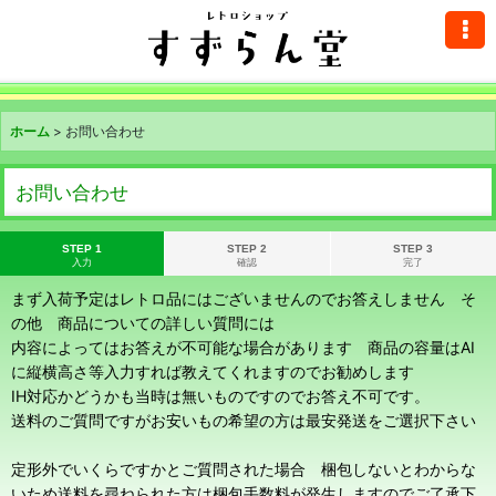
ホーム
>
お問い合わせ
お問い合わせ
STEP 1
STEP 2
STEP 3
入力
確認
完了
まず入荷予定はレトロ品にはございませんのでお答えしません そ
の他 商品についての詳しい質問には
内容によってはお答えが不可能な場合があります 商品の容量はAI
に縦横高さ等入力すれば教えてくれますのでお勧めします
IH対応かどうかも当時は無いものですのでお答え不可です。
送料のご質問ですがお安いもの希望の方は最安発送をご選択下さい
定形外でいくらですかとご質問された場合 梱包しないとわからな
いため送料を尋ねられた方は梱包手数料が発生しますのでご了承下