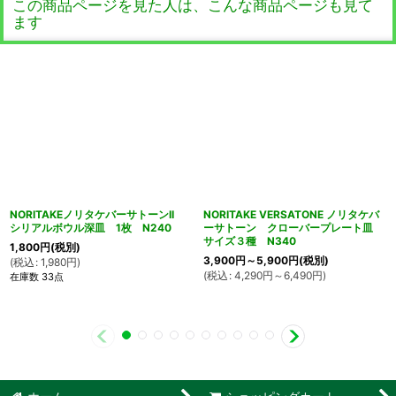
この商品ページを見た人は、こんな商品ページも見て
ます
NORITAKEノリタケバーサトーンII
NORITAKE VERSATONE ノリタケバ
シリアルボウル深皿 1枚 N240
ーサトーン クローバープレート皿
サイズ３種 N340
1,800
円
(税別)
3,900
円
～5,900
円
(税別)
(
税込
:
1,980
円
)
(
税込
:
4,290
円
～6,490
円
)
在庫数 33点