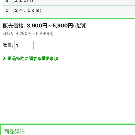
Ｂ （２１ｃｍ）
Ｃ （２４．５ｃｍ）
販売価格
:
3,900
円
～5,900
円
(税別)
(
税込
:
4,290
円
～6,490
円
)
数量
:
返品特約に関する重要事項
商品詳細