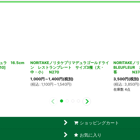
ュラ 16.5cm
NORITAKEノリタケプリマデュラゴールドライ
NORITAKEノ
10
]
ン レストランプレート サイズ3種（大・
BLEUFLEU
中・小） N270
客 N37
1,000
円
～1,400
円
(税別)
3,500
円
(税別)
(
税込
:
1,100
円
～1,540
円
)
(
税込
:
3,850
円
)
在庫数 4点
ショッピングカート
お気に入り