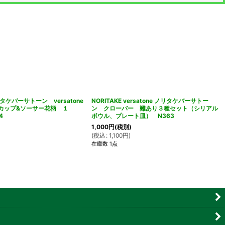
リタケバーサトーン versatone
NORITAKE versatone ノリタケバーサトー
R カップ&ソーサー花柄 １
ン クローバー 難あり３種セット（シリアル
4
ボウル、プレート皿） N363
1,000
円
(税別)
(
税込
:
1,100
円
)
在庫数 1点