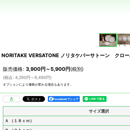
NORITAKE VERSATONE ノリタケバーサトーン ク
販売価格
:
3,900
円
～5,900
円
(税別)
(
税込
:
4,290
円
～6,490
円
)
オプションにより価格が変わる場合もあります。
Facebookでシェア
サイズ選択
Ａ （１８ｃｍ）