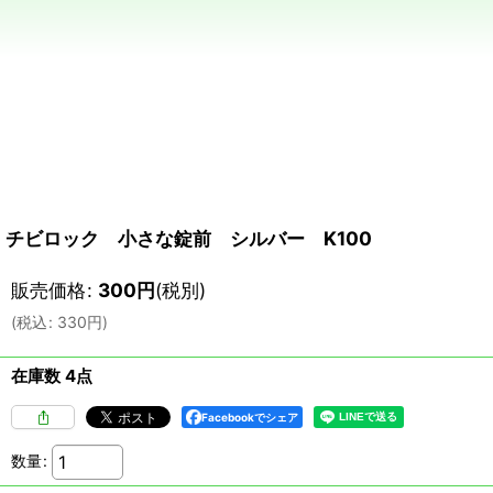
チビロック 小さな錠前 シルバー K100
販売価格
:
300
円
(税別)
(
税込
:
330
円
)
在庫数 4点
Facebookでシェア
数量
: