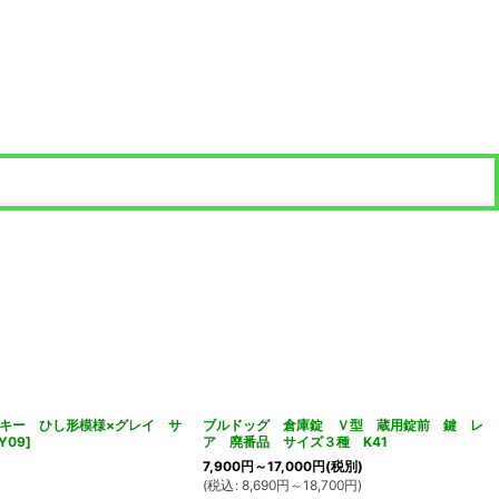
前キー ひし形模様×グレイ サ
ブルドッグ 倉庫錠 Ｖ型 蔵用錠前 鍵 レ
Y09
]
ア 廃番品 サイズ３種 K41
7,900
円
～17,000
円
(税別)
(
税込
:
8,690
円
～18,700
円
)