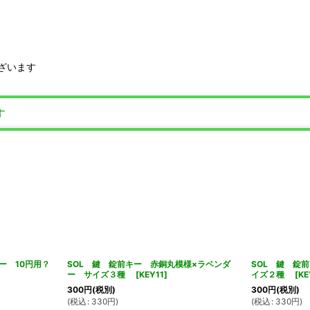
ざいます
す
ー 10円用？
SOL 鍵 錠前キー 赤銅丸模様×ラベンダ
SOL 鍵 錠
ー サイズ３種
[
KEY11
]
イズ２種
[
KE
300
円
(税別)
300
円
(税別)
(
税込
:
330
円
)
(
税込
:
330
円
)