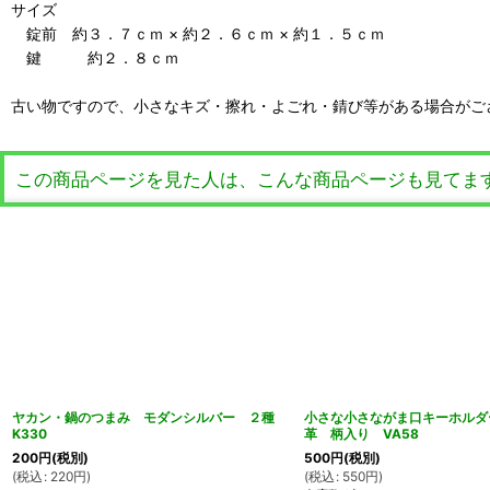
サイズ
錠前 約３．７ｃｍ × 約２．６ｃｍ × 約１．５ｃｍ
鍵 約２．８ｃｍ
古い物ですので、小さなキズ・擦れ・よごれ・錆び等がある場合がご
この商品ページを見た人は、こんな商品ページも見てま
ヤカン・鍋のつまみ モダンシルバー ２種
小さな小さながま口キーホルダ
K330
革 柄入り VA58
200
円
(税別)
500
円
(税別)
(
税込
:
220
円
)
(
税込
:
550
円
)