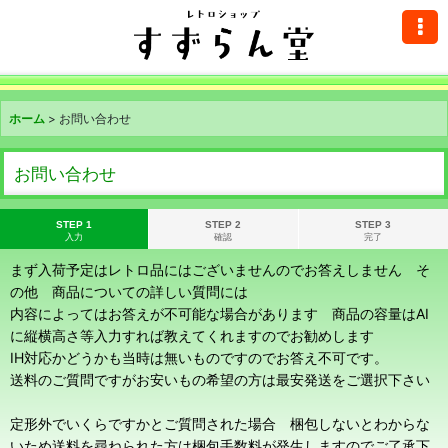
ホーム
>
お問い合わせ
お問い合わせ
STEP 1
STEP 2
STEP 3
入力
確認
完了
まず入荷予定はレトロ品にはございませんのでお答えしません そ
の他 商品についての詳しい質問には
内容によってはお答えが不可能な場合があります 商品の容量はAI
に縦横高さ等入力すれば教えてくれますのでお勧めします
IH対応かどうかも当時は無いものですのでお答え不可です。
送料のご質問ですがお安いもの希望の方は最安発送をご選択下さい
定形外でいくらですかとご質問された場合 梱包しないとわからな
いため送料を尋ねられた方は梱包手数料が発生しますのでご了承下