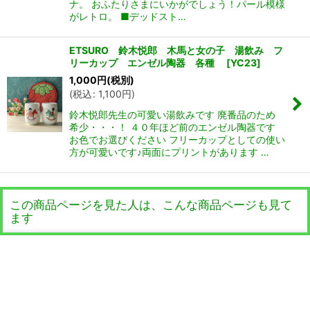
ナ。 おふたりさまにいかがでしょう！パール模様
がレトロ。 ■デッドスト…
ETSURO 鈴木悦郎 木馬と女の子 湯飲み フ
リーカップ エンゼル陶器 各種
[
YC23
]
1,000
円
(税別)
(
税込
:
1,100
円
)
鈴木悦郎先生の可愛い湯飲みです 廃番品のため
希少・・・！ ４０年ほど前のエンゼル陶器です
お色でお選びください フリーカップとしての使い
方が可愛いです♪両面にプリントがあります …
この商品ページを見た人は、こんな商品ページも見て
ます