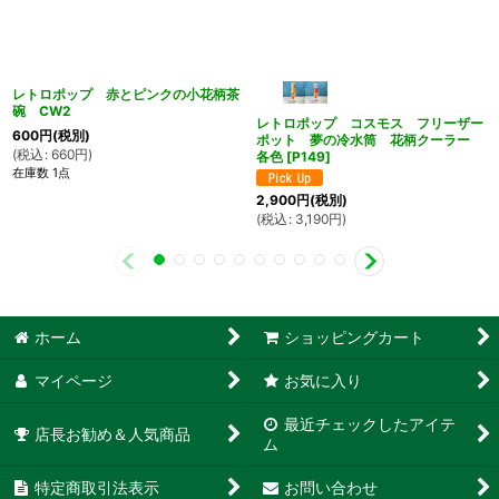
レトロポップ 赤とピンクの小花柄茶
碗 CW2
レトロポップ コスモス フリーザー
600
円
(税別)
ポット 夢の冷水筒 花柄クーラー
(
税込
:
660
円
)
各色
[
P149
]
在庫数 1点
2,900
円
(税別)
(
税込
:
3,190
円
)
ホーム
ショッピングカート
マイページ
お気に入り
最近チェックしたアイテ
店長お勧め＆人気商品
ム
特定商取引法表示
お問い合わせ