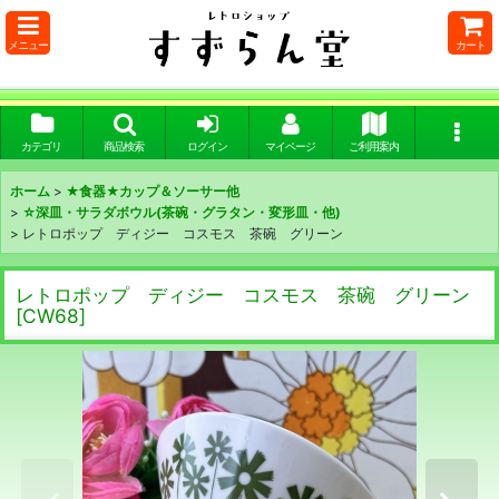
メニュー
カート
カテゴリ
商品検索
ログイン
マイページ
ご利用案内
ホーム
>
★食器★カップ＆ソーサー他
>
☆深皿・サラダボウル(茶碗・グラタン・変形皿・他)
>
レトロポップ ディジー コスモス 茶碗 グリーン
レトロポップ ディジー コスモス 茶碗 グリーン
[
CW68
]