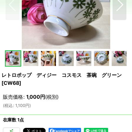
レトロポップ ディジー コスモス 茶碗 グリーン
[
CW68
]
販売価格
:
1,000
円
(税別)
(
税込
:
1,100
円
)
在庫数 1点
Facebookでシェア