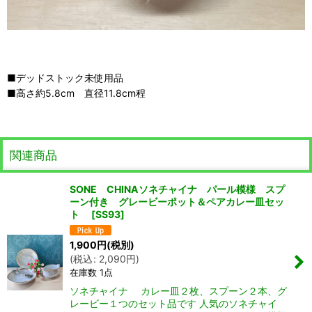
■デッドストック未使用品
■高さ約5.8cm 直径11.8cm程
関連商品
SONE CHINAソネチャイナ パール模様 スプ
ーン付き グレービーポット＆ペアカレー皿セッ
ト
[
SS93
]
1,900
円
(税別)
(
税込
:
2,090
円
)
在庫数 1点
ソネチャイナ カレー皿２枚、スプーン２本、グ
レービー１つのセット品です 人気のソネチャイ