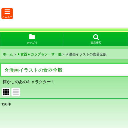
メニュー
カテゴリ
商品検索
ホーム
>
★食器★カップ＆ソーサー他
>
☆漫画イラストの食器全般
☆漫画イラストの食器全般
懐かしのあのキャラクター！
126
件
表示数
:
在庫あり