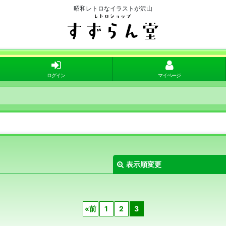
昭和レトロなイラストが沢山
ログイン
マイページ
表示順変更
«
前
1
2
3