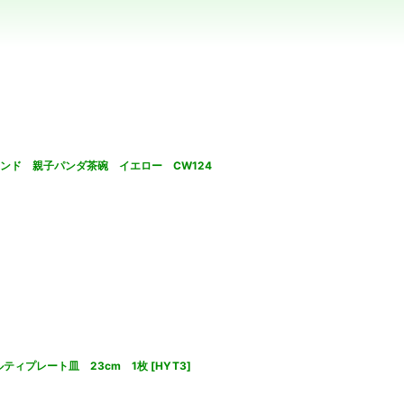
ドランド 親子パンダ茶碗 イエロー CW124
ルティプレート皿 23cm 1枚
[
HYT3
]