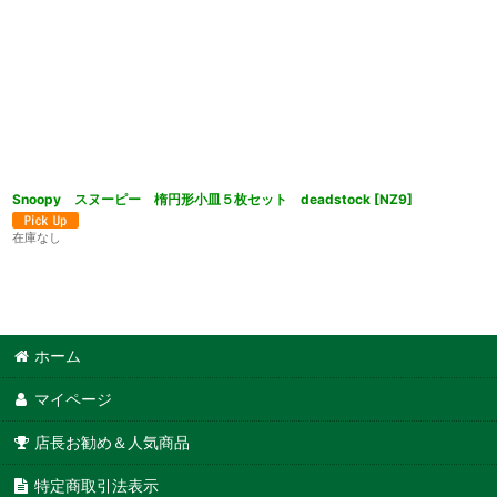
Snoopy スヌーピー 楕円形小皿５枚セット deadstock
[
NZ9
]
在庫なし
ホーム
マイページ
店長お勧め＆人気商品
特定商取引法表示