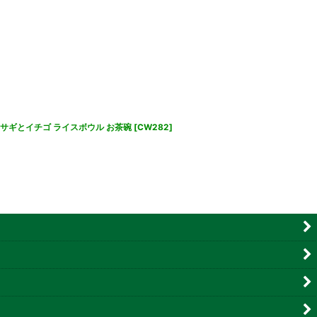
 ウサギとイチゴ ライスボウル お茶碗
[
CW282
]