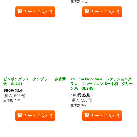
在庫数 3点
カートに入れる
カートに入れる
ピンポングラス タンブラー 赤青黄
YS fashionglass ファッショング
色 GL241
ラス フルーツコンポート柄 グリー
ン系 GL249
550
円
(税別)
500
円
(税別)
(
税込
:
605
円
)
(
税込
:
550
円
)
在庫数 2点
在庫数 1点
カートに入れる
カートに入れる