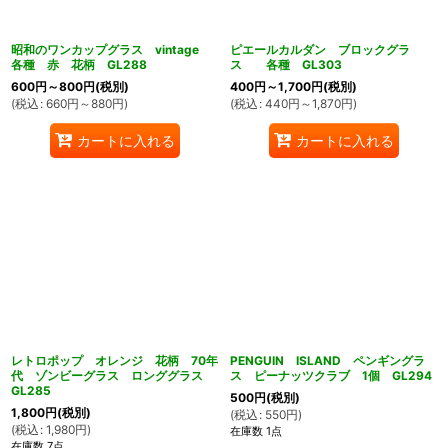
昭和のワンカップグラス vintage
ピエールカルダン ブロックグラ
各種 赤 花柄 GL288
ス 各種 GL303
600
円
～800
円
(税別)
400
円
～1,700
円
(税別)
(
税込
:
660
円
～880
円
)
(
税込
:
440
円
～1,870
円
)
カートに入れる
カートに入れる
レトロポップ オレンジ 花柄 70年
PENGUIN ISLAND ペンギングラ
代 ゾンビーグラス ロンググラス
ス ピーナッツクラブ 1個 GL294
GL285
500
円
(税別)
1,800
円
(税別)
(
税込
:
550
円
)
(
税込
:
1,980
円
)
在庫数 1点
在庫数 7点