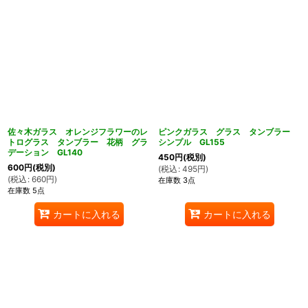
佐々木ガラス オレンジフラワーのレ
ピンクガラス グラス タンブラー
トログラス タンブラー 花柄 グラ
シンプル GL155
デーション GL140
450
円
(税別)
600
円
(税別)
(
税込
:
495
円
)
(
税込
:
660
円
)
在庫数 3点
在庫数 5点
カートに入れる
カートに入れる