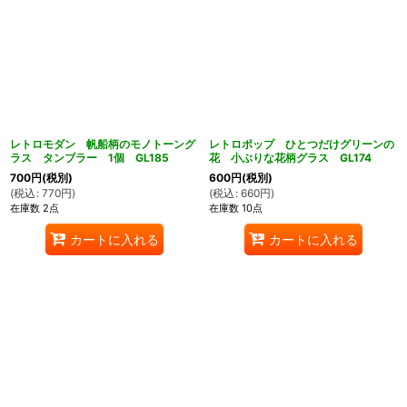
レトロモダン 帆船柄のモノトーング
レトロポップ ひとつだけグリーンの
ラス タンブラー 1個 GL185
花 小ぶりな花柄グラス GL174
700
円
(税別)
600
円
(税別)
(
税込
:
770
円
)
(
税込
:
660
円
)
在庫数 2点
在庫数 10点
カートに入れる
カートに入れる