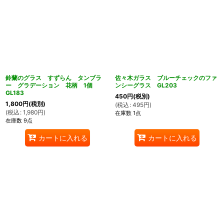
鈴蘭のグラス すずらん タンブラ
佐々木ガラス ブルーチェックのファ
ー グラデーション 花柄 1個
ンシーグラス GL203
GL183
450
円
(税別)
1,800
円
(税別)
(
税込
:
495
円
)
(
税込
:
1,980
円
)
在庫数 1点
在庫数 9点
カートに入れる
カートに入れる