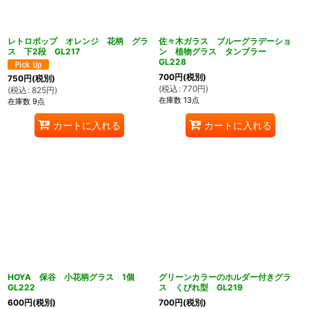
レトロポップ オレンジ 花柄 グラ
佐々木ガラス ブルーグラデーショ
ス 下2段 GL217
ン 植物グラス タンブラー
GL228
700
円
(税別)
750
円
(税別)
(
税込
:
770
円
)
(
税込
:
825
円
)
在庫数 13点
在庫数 9点
カートに入れる
カートに入れる
HOYA 保谷 小花柄グラス 1個
グリーンカラーのホルダー付きグラ
GL222
ス くびれ型 GL219
600
円
(税別)
700
円
(税別)