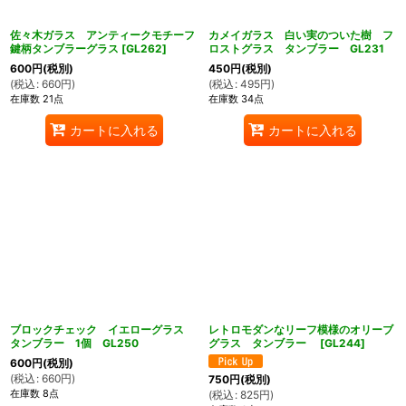
佐々木ガラス アンティークモチーフ
カメイガラス 白い実のついた樹 フ
鍵柄タンブラーグラス
[
GL262
]
ロストグラス タンブラー GL231
600
円
(税別)
450
円
(税別)
(
税込
:
660
円
)
(
税込
:
495
円
)
在庫数 21点
在庫数 34点
カートに入れる
カートに入れる
ブロックチェック イエローグラス
レトロモダンなリーフ模様のオリーブ
タンブラー 1個 GL250
グラス タンブラー
[
GL244
]
600
円
(税別)
(
税込
:
660
円
)
750
円
(税別)
在庫数 8点
(
税込
:
825
円
)