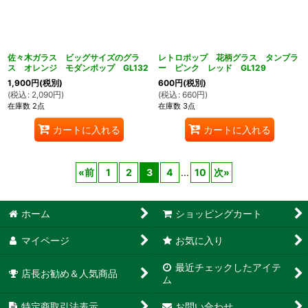
佐々木ガラス ビッグサイズのグラ
レトロポップ 花柄グラス タンブラ
ス オレンジ モダンポップ GL132
ー ピンク レッド GL129
1,900
円
(税別)
600
円
(税別)
(
税込
:
2,090
円
)
(
税込
:
660
円
)
在庫数 2点
在庫数 3点
カートに入れる
カートに入れる
«
前
1
2
3
4
...
10
次
»
ホーム
ショッピングカート
マイページ
お気に入り
最近チェックしたアイテ
店長お勧め＆人気商品
ム
特定商取引法表示
お問い合わせ