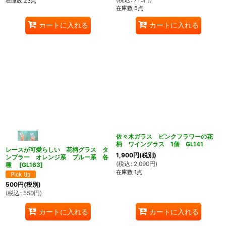
在庫数 23点
在庫数 5点
カートに入れる
カートに入れる
ん堂
佐々木ガラス ピンクフラワーの花
柄 ワイングラス 1個 GL141
レースが可愛らしい 花柄グラス タ
1,900
円
(税別)
ンブラー オレンジ系 ブルー系 各
(
税込
:
2,090
円
)
種
[
GL163
]
在庫数 1点
500
円
(税別)
(
税込
:
550
円
)
カートに入れる
カートに入れる