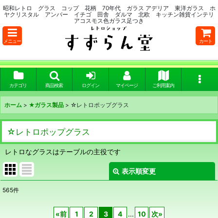
昭和レトロ グラス コップ 花柄 70年代 ガラス アデリア 東洋ガラス ホ
ヤクリスタル アンバー イチゴ 田舎 ダルマ 北欧 キッチン雑貨インテリ
アコスモス色ガラス足つき
メニュー
カート
カテゴリ
商品検索
ログイン
マイページ
ご利用案内
ホーム
>
★ガラス製品
>
☆レトロポップグラス
☆レトロポップグラス
レトロなグラスはテーブルの主役です
表示順変更
閉じる
565
件
表示数
:
«
前
1
2
3
4
...
10
次
»