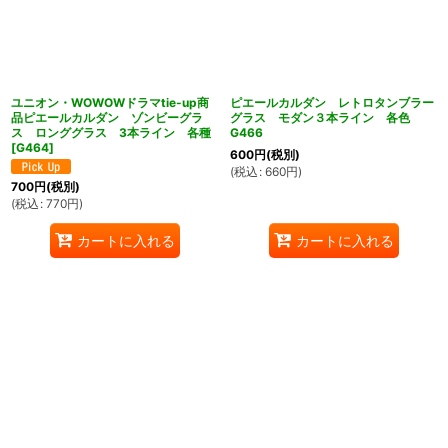
ユニオン・WOWOWドラマtie-up商
ピエールカルダン レトロタンブラー
品ピエールカルダン ゾンビーグラ
グラス モダン３本ライン 各色
ス ロンググラス 3本ライン 各種
G466
[
G464
]
600
円
(税別)
(
税込
:
660
円
)
700
円
(税別)
(
税込
:
770
円
)
カートに入れる
カートに入れる