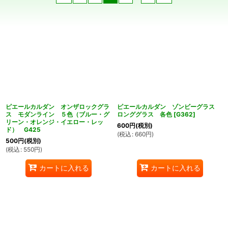
在庫あり
並び順
:
絞り込む
ピエールカルダン オンザロックグラ
ピエールカルダン ゾンビーグラス
ス モダンライン ５色（ブルー・グ
ロンググラス 各色
[
G362
]
リーン・オレンジ・イエロー・レッ
600
円
(税別)
ド） G425
(
税込
:
660
円
)
500
円
(税別)
(
税込
:
550
円
)
カートに入れる
カートに入れる