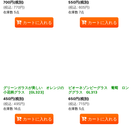
700
円
(税別)
550
円
(税別)
(
税込
:
770
円
)
(
税込
:
605
円
)
在庫数 5点
在庫数 7点
カートに入れる
カートに入れる
グリーンガラスが美しい オレンジの
ピオーネゾンビーグラス 葡萄 ロン
小花柄グラス
[
GL323
]
ググラス GL313
450
円
(税別)
650
円
(税別)
(
税込
:
495
円
)
(
税込
:
715
円
)
在庫数 16点
在庫数 5点
カートに入れる
カートに入れる