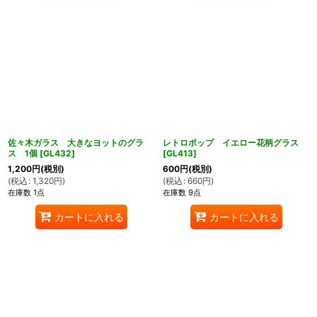
佐々木ガラス 大きなヨットのグラ
レトロポップ イエロー花柄グラス
ス 1個
[
GL432
]
[
GL413
]
1,200
円
(税別)
600
円
(税別)
(
税込
:
1,320
円
)
(
税込
:
660
円
)
在庫数 1点
在庫数 9点
カートに入れる
カートに入れる