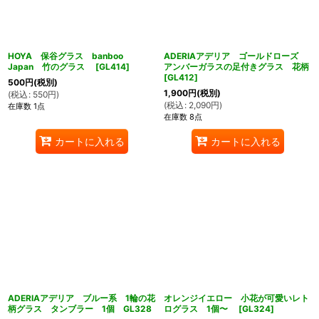
HOYA 保谷グラス banboo
ADERIAアデリア ゴールドローズ
Japan 竹のグラス
[
GL414
]
アンバーガラスの足付きグラス 花柄
[
GL412
]
500
円
(税別)
1,900
円
(税別)
(
税込
:
550
円
)
(
税込
:
2,090
円
)
在庫数 1点
在庫数 8点
カートに入れる
カートに入れる
ADERIAアデリア ブルー系 1輪の花
オレンジイエロー 小花が可愛いレト
柄グラス タンブラー 1個 GL328
ログラス 1個〜
[
GL324
]