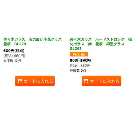
佐々木ガラス 金の白い小花グラス
佐々木ガラス ハードストロング 強
花柄 GL279
化ガラス 赤 花柄 樽型グラス
GL261
600
円
(税別)
(
税込
:
660
円
)
800
円
(税別)
在庫数 12点
(
税込
:
880
円
)
在庫数 5点
カートに入れる
カートに入れる