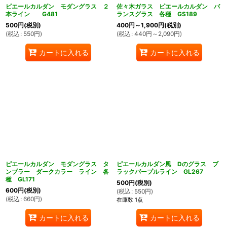
ピエールカルダン モダングラス ２
佐々木ガラス ピエールカルダン バ
本ライン G481
ランスグラス 各種 GS189
500
円
(税別)
400
円
～1,900
円
(税別)
(
税込
:
550
円
)
(
税込
:
440
円
～2,090
円
)
カートに入れる
カートに入れる
ピエールカルダン モダングラス タ
ピエールカルダン風 Dのグラス ブ
ンブラー ダークカラー ライン 各
ラックパープルライン GL267
種 GL171
500
円
(税別)
600
円
(税別)
(
税込
:
550
円
)
(
税込
:
660
円
)
在庫数 1点
カートに入れる
カートに入れる