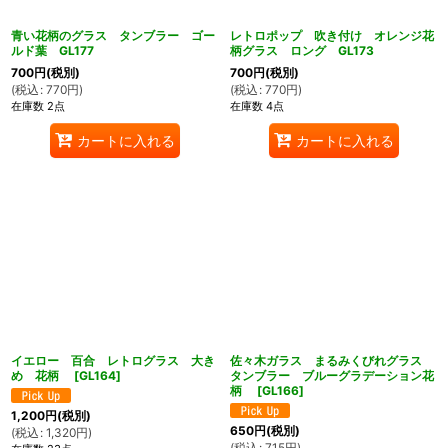
青い花柄のグラス タンブラー ゴー
レトロポップ 吹き付け オレンジ花
ルド葉 GL177
柄グラス ロング GL173
700
円
(税別)
700
円
(税別)
(
税込
:
770
円
)
(
税込
:
770
円
)
在庫数 2点
在庫数 4点
カートに入れる
カートに入れる
イエロー 百合 レトログラス 大き
佐々木ガラス まるみくびれグラス
め 花柄
[
GL164
]
タンブラー ブルーグラデーション花
柄
[
GL166
]
1,200
円
(税別)
650
円
(税別)
(
税込
:
1,320
円
)
(
税込
:
715
円
)