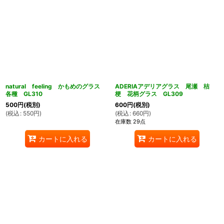
natural feeling かもめのグラス
ADERIAアデリアグラス 尾瀬 桔
各種 GL310
梗 花柄グラス GL309
500
円
(税別)
600
円
(税別)
(
税込
:
550
円
)
(
税込
:
660
円
)
在庫数 29点
カートに入れる
カートに入れる