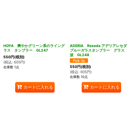
HOYA 爽やかグリーン系のライング
ADERIA Reseda アデリアレセダ
ラス タンブラー GL247
ブルーガラスタンブラー グラス
波 GL248
550
円
(税別)
(
税込
:
605
円
)
550
円
(税別)
在庫数 1点
(
税込
:
605
円
)
在庫数 10点
カートに入れる
カートに入れる