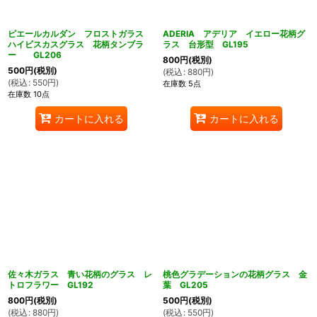
ピエールカルダン フロストガラス
ADERIA アデリア イエロー花柄グ
ハイビスカスグラス 花柄タンブラ
ラス 台形型 GL195
ー GL206
800
円
(税別)
500
円
(税別)
(
税込
:
880
円
)
(
税込
:
550
円
)
在庫数 5点
在庫数 10点
カートに入れる
カートに入れる
佐々木ガラス 青い花柄のグラス レ
桃色グラデーションの花柄グラス 金
トロフラワー GL192
葉 GL205
800
円
(税別)
500
円
(税別)
(
税込
:
880
円
)
(
税込
:
550
円
)