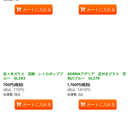
カートに入れる
カートに入れる
佐々木ガラス 花柄 レトロポップブ
ADERIAアデリア 足付きグラス 空
ルー GL283
色のブルー GL276
700
円
(税別)
1,700
円
(税別)
(
税込
:
770
円
)
(
税込
:
1,870
円
)
在庫数 18点
在庫数 3点
カートに入れる
カートに入れる