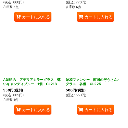
(
税込
:
660
円
)
(
税込
:
770
円
)
在庫数 5点
在庫数 6点
カートに入れる
カートに入れる
ADERIA アデリアカラーグラス 薄
昭和ファンシー 南国のぞうさん♪
いキャンディブルー 1個 GL218
グラス 各種 GL225
550
円
(税別)
500
円
(税別)
(
税込
:
605
円
)
(
税込
:
550
円
)
在庫数 1点
カートに入れる
カートに入れる