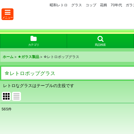
昭和レトロ グラス コップ 花柄 70年代 ガ
メニュー
カテゴリ
商品検索
ホーム
>
★ガラス製品
>
☆レトロポップグラス
☆レトロポップグラス
レトロなグラスはテーブルの主役です
565
件
表示数
:
在庫あり