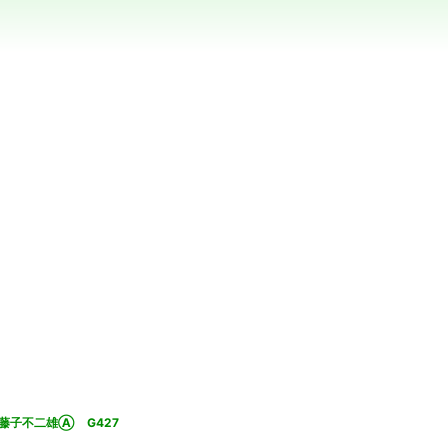
藤子不二雄Ⓐ G427