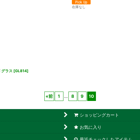
在庫なし
 グラス
[
GL814
]
«
前
1
...
8
9
10
ショッピングカート
お気に入り
最近チェックしたアイテム