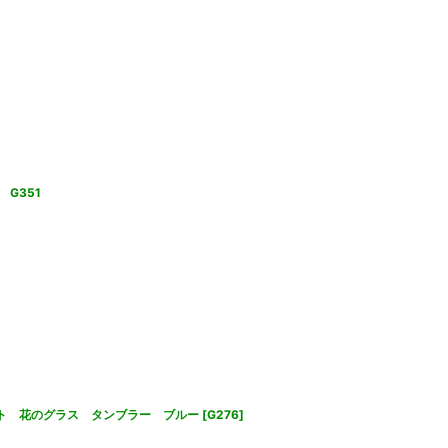
G351
ント 花のグラス タンブラー ブルー
[
G276
]