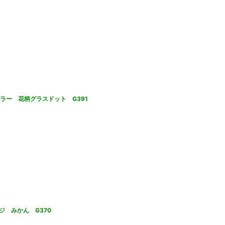
ラー 花柄グラスドット G391
 みかん G370