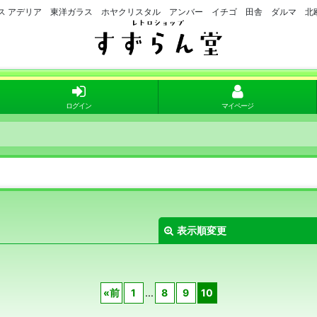
ラス アデリア 東洋ガラス ホヤクリスタル アンバー イチゴ 田舎 ダルマ 北
ログイン
マイページ
表示順変更
«
前
1
...
8
9
10