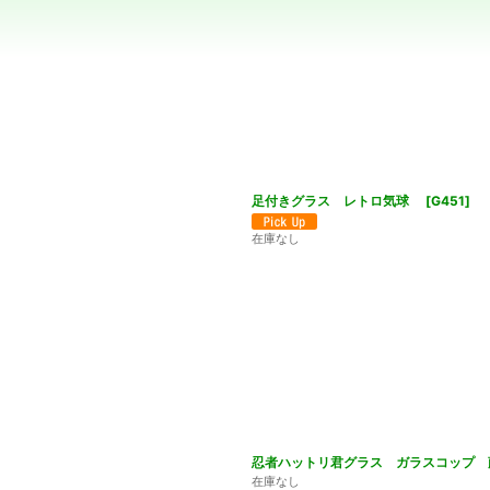
絞り込む
足付きグラス レトロ気球
[
G451
]
在庫なし
忍者ハットリ君グラス ガラスコップ 
在庫なし