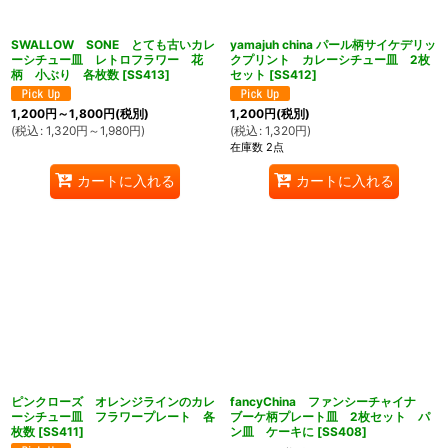
SWALLOW SONE とても古いカレ
yamajuh china パール柄サイケデリッ
ーシチュー皿 レトロフラワー 花
クプリント カレーシチュー皿 2枚
柄 小ぶり 各枚数
[
SS413
]
セット
[
SS412
]
1,200
円
～1,800
円
(税別)
1,200
円
(税別)
(
税込
:
1,320
円
～1,980
円
)
(
税込
:
1,320
円
)
在庫数 2点
カートに入れる
カートに入れる
ピンクローズ オレンジラインのカレ
fancyChina ファンシーチャイナ
ーシチュー皿 フラワープレート 各
ブーケ柄プレート皿 2枚セット パ
枚数
[
SS411
]
ン皿 ケーキに
[
SS408
]