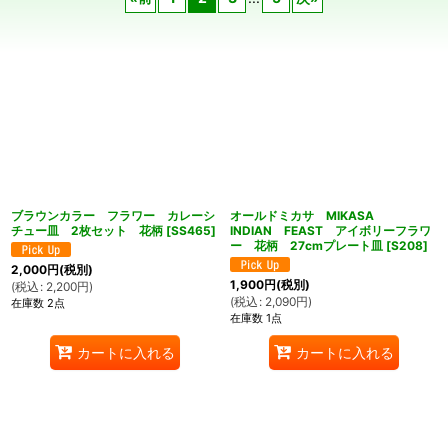
在庫あり
並び順
:
絞り込む
ブラウンカラー フラワー カレーシ
オールドミカサ MIKASA
チュー皿 2枚セット 花柄
[
SS465
]
INDIAN FEAST アイボリーフラワ
ー 花柄 27cmプレート皿
[
S208
]
2,000
円
(税別)
1,900
円
(税別)
(
税込
:
2,200
円
)
(
税込
:
2,090
円
)
在庫数 2点
在庫数 1点
カートに入れる
カートに入れる