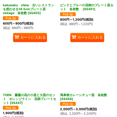
kakunobu china 古いレストラン
ピンクとブルーの花柄のプレート皿セ
を想わせる19.5cmプレート皿
ット 各枚数
[
SS451
]
vintage 各枚数
[
SS455
]
800
円
～1,200
円
(税別)
600
円
～900
円
(税別)
(
税込
:
880
円
～1,320
円
)
(
税込
:
660
円
～990
円
)
カートに入れる
カートに入れる
TOEN 薔薇の花の小皿と大皿のセッ
馬車柄カレーシチュー皿 各枚数
ト オレンジライン 花柄プレートセ
[
SS456
]
ット
[
SS447
]
2,000
円
～3,000
円
(税別)
1,900
円
(税別)
(
税込
:
2,200
円
～3,300
円
)