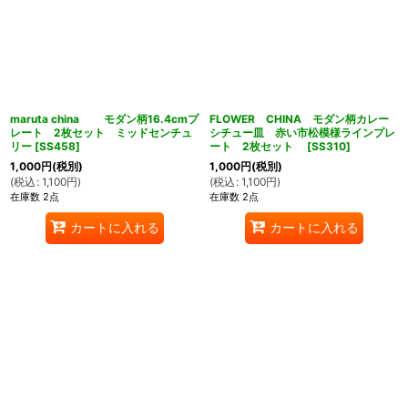
maruta china モダン柄16.4cmプ
FLOWER CHINA モダン柄カレー
レート 2枚セット ミッドセンチュ
シチュー皿 赤い市松模様ラインプレ
リー
[
SS458
]
ート 2枚セット
[
SS310
]
1,000
円
(税別)
1,000
円
(税別)
(
税込
:
1,100
円
)
(
税込
:
1,100
円
)
在庫数 2点
在庫数 2点
カートに入れる
カートに入れる