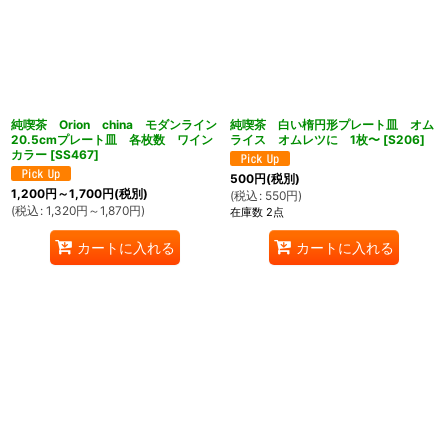
純喫茶 Orion china モダンライン
純喫茶 白い楕円形プレート皿 オム
20.5cmプレート皿 各枚数 ワイン
ライス オムレツに 1枚〜
[
S206
]
カラー
[
SS467
]
500
円
(税別)
1,200
円
～1,700
円
(税別)
(
税込
:
550
円
)
(
税込
:
1,320
円
～1,870
円
)
在庫数 2点
カートに入れる
カートに入れる