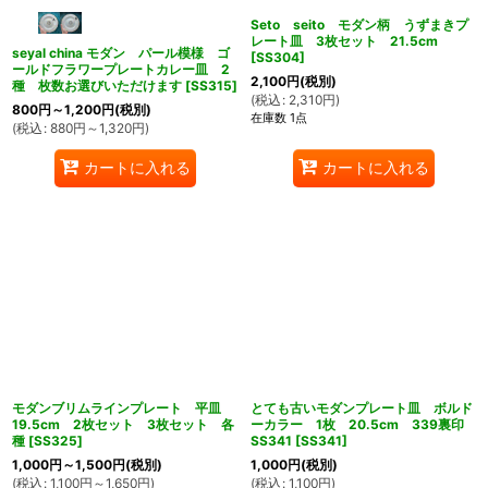
Seto seito モダン柄 うずまきプ
レート皿 3枚セット 21.5cm
seyal china モダン パール模様 ゴ
[
SS304
]
ールドフラワープレートカレー皿 2
2,100
円
(税別)
種 枚数お選びいただけます
[
SS315
]
(
税込
:
2,310
円
)
800
円
～1,200
円
(税別)
在庫数 1点
(
税込
:
880
円
～1,320
円
)
カートに入れる
カートに入れる
モダンブリムラインプレート 平皿
とても古いモダンプレート皿 ボルド
19.5cm 2枚セット 3枚セット 各
ーカラー 1枚 20.5cm 339裏印
種
[
SS325
]
SS341
[
SS341
]
1,000
円
～1,500
円
(税別)
1,000
円
(税別)
(
税込
:
1,100
円
～1,650
円
)
(
税込
:
1,100
円
)