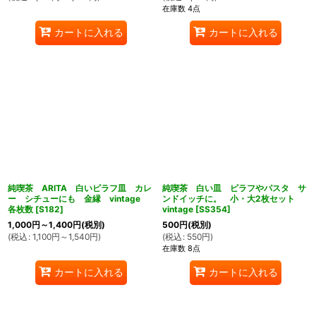
在庫数 4点
カートに入れる
カートに入れる
ん堂
純喫茶 ARITA 白いピラフ皿 カレ
純喫茶 白い皿 ピラフやパスタ サ
ー シチューにも 金縁 vintage
ンドイッチに。 小・大2枚セット
各枚数
[
S182
]
vintage
[
SS354
]
1,000
円
～1,400
円
(税別)
500
円
(税別)
(
税込
:
1,100
円
～1,540
円
)
(
税込
:
550
円
)
在庫数 8点
カートに入れる
カートに入れる