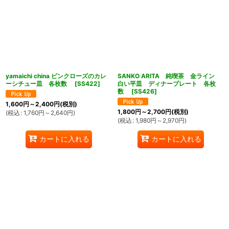
yamaichi china ピンクローズのカレ
SANKO ARITA 純喫茶 金ライン
ーシチュー皿 各枚数
[
SS422
]
白い平皿 ディナープレート 各枚
数
[
SS426
]
1,600
円
～2,400
円
(税別)
1,800
円
～2,700
円
(税別)
(
税込
:
1,760
円
～2,640
円
)
(
税込
:
1,980
円
～2,970
円
)
カートに入れる
カートに入れる