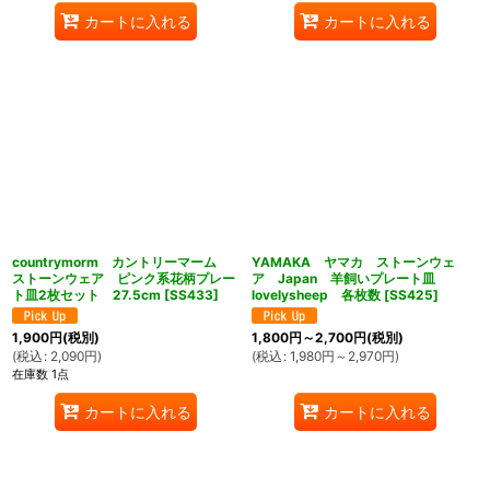
カートに入れる
カートに入れる
countrymorm カントリーマーム
YAMAKA ヤマカ ストーンウェ
ストーンウェア ピンク系花柄プレー
ア Japan 羊飼いプレート皿
ト皿2枚セット 27.5cm
[
SS433
]
lovelysheep 各枚数
[
SS425
]
1,900
円
(税別)
1,800
円
～2,700
円
(税別)
(
税込
:
2,090
円
)
(
税込
:
1,980
円
～2,970
円
)
在庫数 1点
カートに入れる
カートに入れる