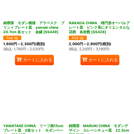
純喫茶 モダン模様 アラベスク プ
NAKADA CHINA 楕円形オーバルプ
リントプレート皿 yamaki china
レート皿 ピンク系にオリエンタルな
20.7cm 各セット 金縁
[
SS449
]
花柄 各枚数
[
SS428
]
1,600
円
～2,300
円
(税別)
2,000
円
～2,900
円
(税別)
(
税込
:
1,760
円
～2,530
円
)
(
税込
:
2,200
円
～3,190
円
)
カートに入れる
カートに入れる
YAMATAKE CHINA リーフ柄15cm
純喫茶 MARUKI CHINA モダンデ
プレート皿 2枚セット モダンベー
ザイン カレーシチュー皿 22.5cm