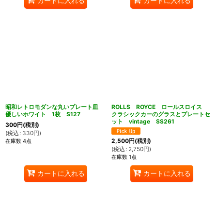
カートに入れる
カートに入れる
昭和レトロモダンな丸いプレート皿
ROLLS ROYCE ロールスロイス
優しいホワイト 1枚 S127
クラシックカーのグラスとプレートセ
ット vintage SS261
300
円
(税別)
(
税込
:
330
円
)
2,500
円
(税別)
在庫数 4点
(
税込
:
2,750
円
)
在庫数 1点
カートに入れる
カートに入れる