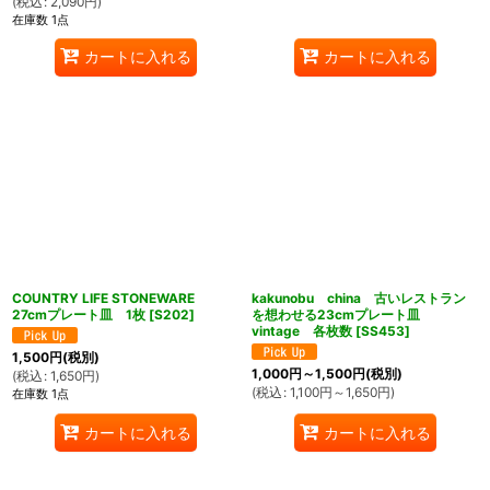
(
税込
:
2,090
円
)
在庫数 1点
カートに入れる
カートに入れる
COUNTRY LIFE STONEWARE
kakunobu china 古いレストラン
27cmプレート皿 1枚
[
S202
]
を想わせる23cmプレート皿
vintage 各枚数
[
SS453
]
1,500
円
(税別)
1,000
円
～1,500
円
(税別)
(
税込
:
1,650
円
)
(
税込
:
1,100
円
～1,650
円
)
在庫数 1点
カートに入れる
カートに入れる