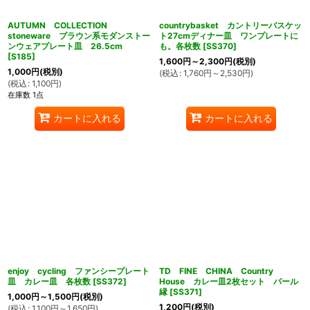
AUTUMN COLLECTION
countrybasket カントリーバスケッ
stoneware ブラウン系モダンストー
ト27cmディナー皿 ワンプレートに
ンウェアプレート皿 26.5cm
も。各枚数
[
SS370
]
[
S185
]
1,600
円
～2,300
円
(税別)
1,000
円
(税別)
(
税込
:
1,760
円
～2,530
円
)
(
税込
:
1,100
円
)
在庫数 1点
カートに入れる
カートに入れる
enjoy cycling ファンシープレート
TD FINE CHINA Country
皿 カレー皿 各枚数
[
SS372
]
House カレー皿2枚セット パール
縁
[
SS371
]
1,000
円
～1,500
円
(税別)
1,200
円
(税別)
(
税込
:
1,100
円
～1,650
円
)