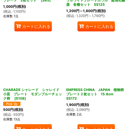
プレート 2枚セット
[
S85
]
ラホワイトプレートボウル 超強化磁
器 各種セット SS125
1,000
円
(税別)
1,200
円
～1,600
円
(税別)
(
税込
:
1,100
円
)
(
税込
:
1,320
円
～1,760
円
)
在庫数 7点
カートに入れる
カートに入れる
CHARADE シャレード シャレイド
EMPRESS CHINA JAPAN 植物柄
小皿 プレート モダンブルーチェッ
プレート２枚セット 15.8cm
ク柄
[
S108
]
SS172
1,900
円
(税別)
(
税込
:
2,090
円
)
500
円
(税別)
在庫数 2点
(
税込
:
550
円
)
在庫数 13点