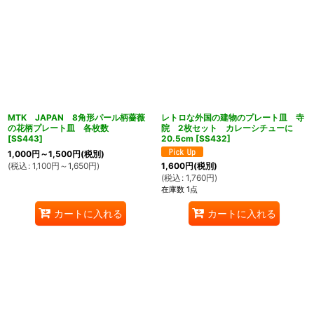
MTK JAPAN 8角形パール柄薔薇
レトロな外国の建物のプレート皿 寺
の花柄プレート皿 各枚数
院 2枚セット カレーシチューに
[
SS443
]
20.5cm
[
SS432
]
1,000
円
～1,500
円
(税別)
(
税込
:
1,100
円
～1,650
円
)
1,600
円
(税別)
(
税込
:
1,760
円
)
在庫数 1点
カートに入れる
カートに入れる