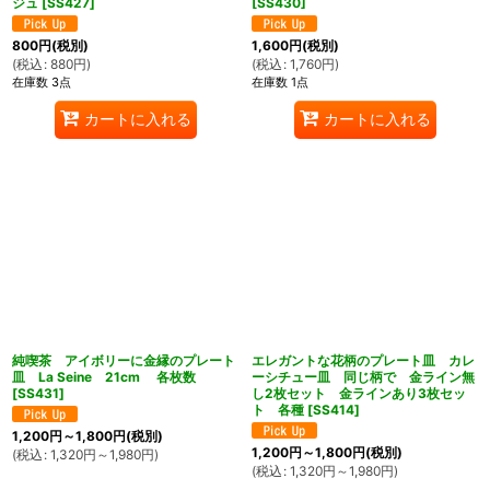
ジュ
[
SS427
]
[
SS430
]
800
円
(税別)
1,600
円
(税別)
(
税込
:
880
円
)
(
税込
:
1,760
円
)
在庫数 3点
在庫数 1点
カートに入れる
カートに入れる
純喫茶 アイボリーに金縁のプレート
エレガントな花柄のプレート皿 カレ
皿 La Seine 21cm 各枚数
ーシチュー皿 同じ柄で 金ライン無
[
SS431
]
し2枚セット 金ラインあり3枚セッ
ト 各種
[
SS414
]
1,200
円
～1,800
円
(税別)
1,200
円
～1,800
円
(税別)
(
税込
:
1,320
円
～1,980
円
)
(
税込
:
1,320
円
～1,980
円
)