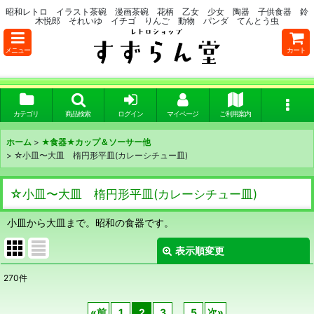
昭和レトロ イラスト茶碗 漫画茶碗 花柄 乙女 少女 陶器 子供食器 鈴
木悦郎 それいゆ イチゴ りんご 動物 パンダ てんとう虫
メニュー
カート
カテゴリ
商品検索
ログイン
マイページ
ご利用案内
ホーム
>
★食器★カップ＆ソーサー他
>
☆小皿〜大皿 楕円形平皿(カレーシチュー皿)
☆小皿〜大皿 楕円形平皿(カレーシチュー皿)
小皿から大皿まで。昭和の食器です。
表示順変更
閉じる
270
件
表示数
:
«
前
1
2
3
...
5
次
»