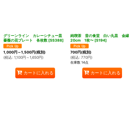
グリーンライン カレーシチュー皿
純喫茶 昔の食堂 白い丸皿 金縁
薔薇の花プレート 各枚数
[
SS388
]
20cm 1枚〜
[
S194
]
1,000
円
～1,500
円
(税別)
700
円
(税別)
(
税込
:
1,100
円
～1,650
円
)
(
税込
:
770
円
)
在庫数 14点
カートに入れる
カートに入れる