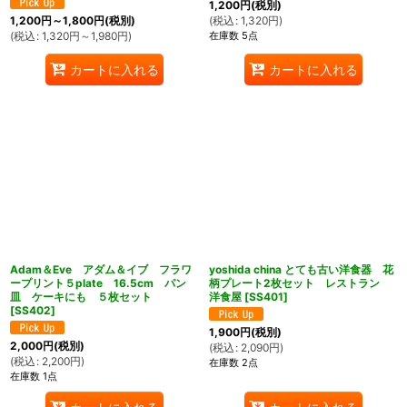
1,200
円
(税別)
(
税込
:
1,320
円
)
1,200
円
～1,800
円
(税別)
在庫数 5点
(
税込
:
1,320
円
～1,980
円
)
カートに入れる
カートに入れる
Adam＆Eve アダム＆イブ フラワ
yoshida china とても古い洋食器 花
ープリント５plate 16.5cm パン
柄プレート2枚セット レストラン
皿 ケーキにも ５枚セット
洋食屋
[
SS401
]
[
SS402
]
1,900
円
(税別)
2,000
円
(税別)
(
税込
:
2,090
円
)
(
税込
:
2,200
円
)
在庫数 2点
在庫数 1点