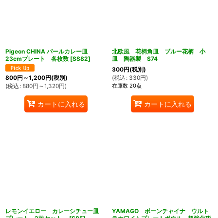
Pigeon CHINA パールカレー皿
北欧風 花柄角皿 ブルー花柄 小
23cmプレート 各枚数
[
SS82
]
皿 陶器製 S74
300
円
(税別)
(
税込
:
330
円
)
800
円
～1,200
円
(税別)
在庫数 20点
(
税込
:
880
円
～1,320
円
)
カートに入れる
カートに入れる
レモンイエロー カレーシチュー皿
YAMAGO ボーンチャイナ ウルト