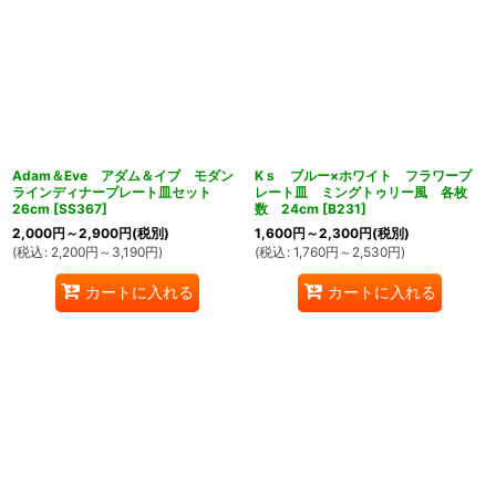
Adam＆Eve アダム＆イブ モダン
Kｓ ブルー×ホワイト フラワープ
ラインディナープレート皿セット
レート皿 ミングトゥリー風 各枚
26cm
[
SS367
]
数 24cm
[
B231
]
2,000
円
～2,900
円
(税別)
1,600
円
～2,300
円
(税別)
(
税込
:
2,200
円
～3,190
円
)
(
税込
:
1,760
円
～2,530
円
)
カートに入れる
カートに入れる