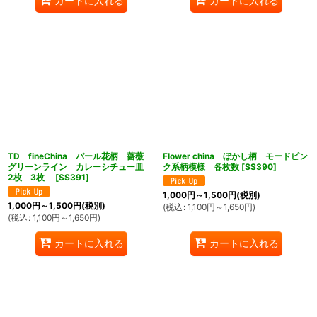
カートに入れる
カートに入れる
TD fineChina パール花柄 薔薇
Flower china ぼかし柄 モードピン
グリーンライン カレーシチュー皿
ク系柄模様 各枚数
[
SS390
]
2枚 3枚
[
SS391
]
1,000
円
～1,500
円
(税別)
1,000
円
～1,500
円
(税別)
(
税込
:
1,100
円
～1,650
円
)
(
税込
:
1,100
円
～1,650
円
)
カートに入れる
カートに入れる