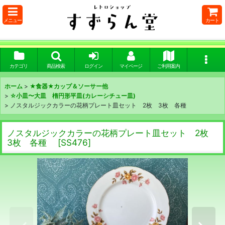
メニュー
カート
カテゴリ
商品検索
ログイン
マイページ
ご利用案内
ホーム
>
★食器★カップ＆ソーサー他
>
☆小皿〜大皿 楕円形平皿(カレーシチュー皿)
>
ノスタルジックカラーの花柄プレート皿セット 2枚 3枚 各種
ノスタルジックカラーの花柄プレート皿セット 2枚
3枚 各種
[
SS476
]