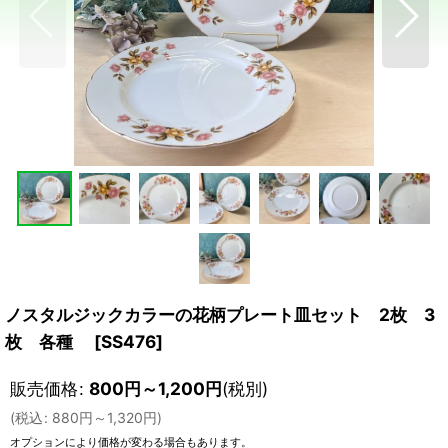
ノスタルジックカラーの花柄プレート皿セット 2枚 3
枚 各種
[
SS476
]
販売価格
:
800
円
～1,200
円
(税別)
(
税込
:
880
円
～1,320
円
)
オプションにより価格が変わる場合もあります。