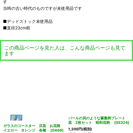
す
当時の古い時代のものですが未使用品です
■デッドストック未使用品
■直径23cm程
この商品ページを見た人は、こんな商品ページも見て
ます
パールの貝のような薔薇柄プレート
皿 2枚セット 昭和花柄
[
SS324
]
ガラスのコースター 豆皿 お花柄
1,200
円
(税別)
イエロー オレンジ 各種
[
GA69
]