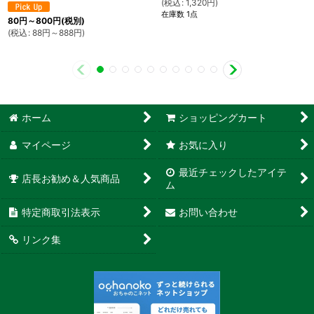
(
税込
:
1,320
円
)
在庫数 1点
80
円
～800
円
(税別)
(
税込
:
88
円
～888
円
)
ホーム
ショッピングカート
マイページ
お気に入り
最近チェックしたアイテ
店長お勧め＆人気商品
ム
特定商取引法表示
お問い合わせ
リンク集