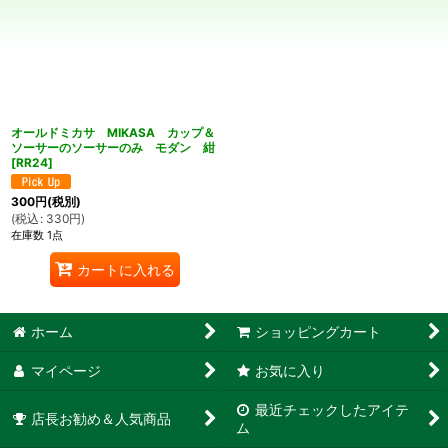
並び順
:
絞り込む
オールドミカサ MIKASA カップ＆
ソーサーのソーサーのみ モダン 紺
[
RR24
]
300
円
(税別)
(
税込
:
330
円
)
在庫数 1点
カートに入れる
ホーム
ショッピングカート
マイページ
お気に入り
最近チェックしたアイテ
店長お勧め＆人気商品
ム