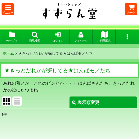
メニュー
カート
カテゴリ
商品検索
ログイン
マイページ
ご利用案内
ホーム
>
★きっとだれかが探してる★はんぱモノたち
★きっとだれかが探してる★はんぱモノたち
あれの蓋とか これのピンとか・・・ はんぱさんたち。きっとだれ
かの役にたつよね！
表示順変更
閉じる
1
件
表示数
:
在庫あり