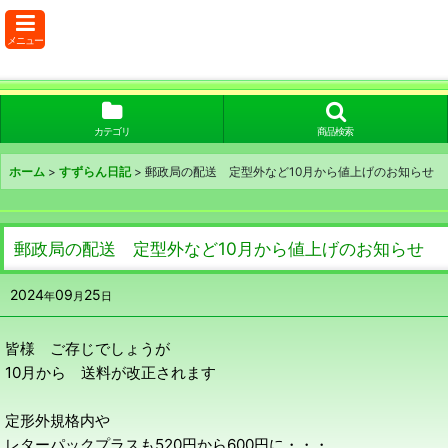
メニュー
カテゴリ
商品検索
ホーム
>
すずらん日記
>
郵政局の配送 定型外など10月から値上げのお知らせ
郵政局の配送 定型外など10月から値上げのお知らせ
2024
09
25
年
月
日
皆様 ご存じでしょうが
10月から 送料が改正されます
定形外規格内や
レターパックプラスも520円から600円に・・・