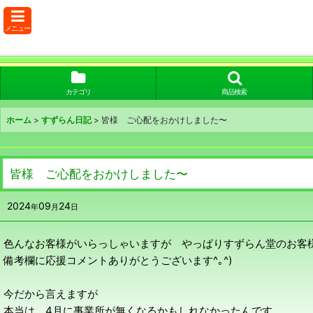
メニュー
カテゴリ
商品検索
ホーム
>
すずらん日記
>
皆様 ご心配をおかけしました〜
皆様 ご心配をおかけしました〜
2024
09
24
年
月
日
色んなお客様がいらっしゃいますが やっぱりすずらん堂のお客
備考欄に応援コメントありがとうございます^｡^)
今だから言えますが
本当は 4月に事業所が無くなるかもしれなかったんです、、、