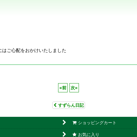
にはご心配をおかけいたしました
«
前
次
»
すずらん日記
ショッピングカート
お気に入り