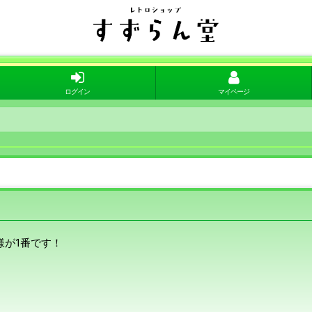
ログイン
マイページ
様が1番です！