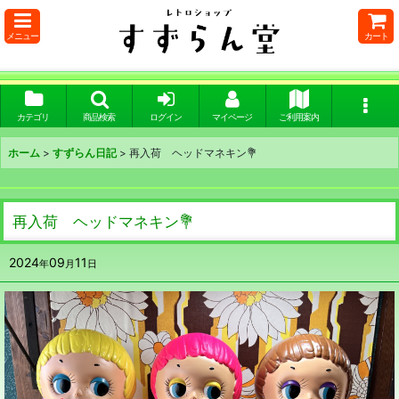
メニュー
カート
カテゴリ
商品検索
ログイン
マイページ
ご利用案内
ホーム
>
すずらん日記
>
再入荷 ヘッドマネキン💐
再入荷 ヘッドマネキン💐
2024
09
11
年
月
日