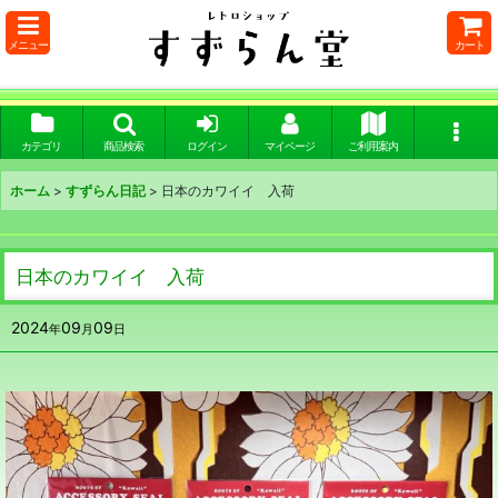
メニュー
カート
カテゴリ
商品検索
ログイン
マイページ
ご利用案内
ホーム
>
すずらん日記
>
日本のカワイイ 入荷
日本のカワイイ 入荷
2024
09
09
年
月
日