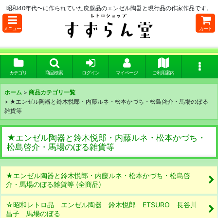
昭和40年代〜に作られていた廃盤品のエンゼル陶器と現行品の作家作品です。
メニュー
カート
カテゴリ
商品検索
ログイン
マイページ
ご利用案内
ホーム
>
商品カテゴリ一覧
>
★エンゼル陶器と鈴木悦郎・内藤ルネ・松本かづち・松島啓介・馬場のぼる
雑貨等
★エンゼル陶器と鈴木悦郎・内藤ルネ・松本かづち・
松島啓介・馬場のぼる雑貨等
★エンゼル陶器と鈴木悦郎・内藤ルネ・松本かづち・松島啓
介・馬場のぼる雑貨等 (全商品)
☆昭和レトロ品 エンゼル陶器 鈴木悦郎 ETSURO 長谷川
昌子 馬場のぼる