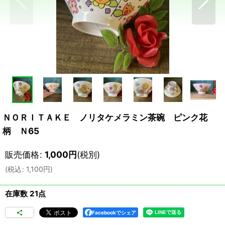
ＮＯＲＩＴＡＫＥ ノリタケメラミン茶碗 ピンク花
柄 Ｎ65
販売価格
:
1,000
円
(税別)
(
税込
:
1,100
円
)
在庫数 21点
Facebookでシェア