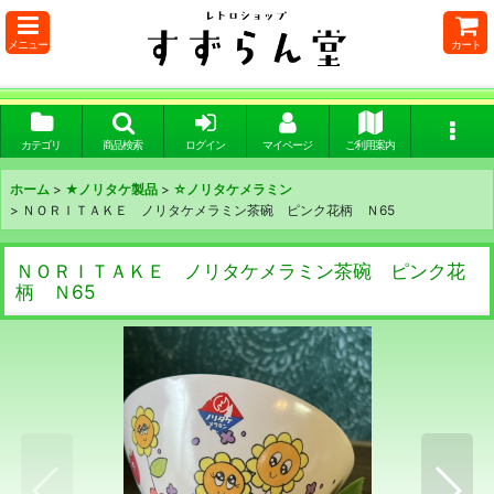
メニュー
カート
カテゴリ
商品検索
ログイン
マイページ
ご利用案内
ホーム
>
★ノリタケ製品
>
☆ノリタケメラミン
>
ＮＯＲＩＴＡＫＥ ノリタケメラミン茶碗 ピンク花柄 Ｎ65
ＮＯＲＩＴＡＫＥ ノリタケメラミン茶碗 ピンク花
柄 Ｎ65