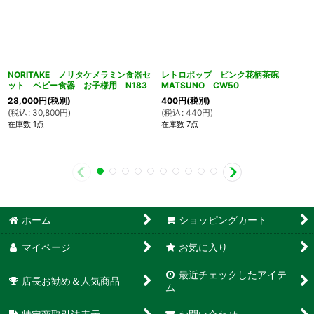
NORITAKE ノリタケメラミン食器セ
レトロポップ ピンク花柄茶碗
ット ベビー食器 お子様用 N183
MATSUNO CW50
28,000
円
(税別)
400
円
(税別)
(
税込
:
30,800
円
)
(
税込
:
440
円
)
在庫数 1点
在庫数 7点
ホーム
ショッピングカート
マイページ
お気に入り
最近チェックしたアイテ
店長お勧め＆人気商品
ム