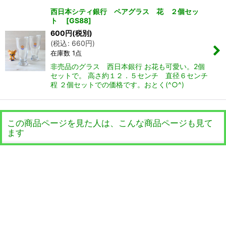
西日本シティ銀行 ペアグラス 花 ２個セッ
ト
[
GS88
]
600
円
(税別)
(
税込
:
660
円
)
在庫数 1点
非売品のグラス 西日本銀行 お花も可愛い。2個
セットで。 高さ約１２．５センチ 直径６センチ
程 ２個セットでの価格です。おとく(^○^)
この商品ページを見た人は、こんな商品ページも見て
ます