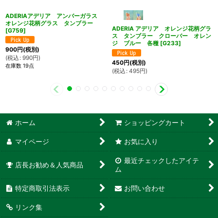
ADERIAアデリア アンバーガラス
オレンジ花柄グラス タンブラー
ADERIA アデリア オレンジ花柄グラ
[
G759
]
ス タンブラー クローバー オレン
ジ ブルー 各種
[
G233
]
900
円
(税別)
(
税込
:
990
円
)
450
円
(税別)
在庫数 19点
(
税込
:
495
円
)
ホーム
ショッピングカート
マイページ
お気に入り
最近チェックしたアイテ
店長お勧め＆人気商品
ム
特定商取引法表示
お問い合わせ
リンク集