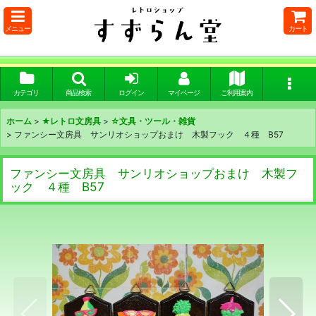
メニュー
カート
カテゴリ
商品検索
ログイン
マイページ
ご利用案内
ホーム
>
★レトロ文房具
>
☆文具・ツール・雑貨
>
ファンシー文房具 サンリオショップおまけ 木製フック ４種 B57
ファンシー文房具 サンリオショップおまけ 木製フ
ック ４種 B57