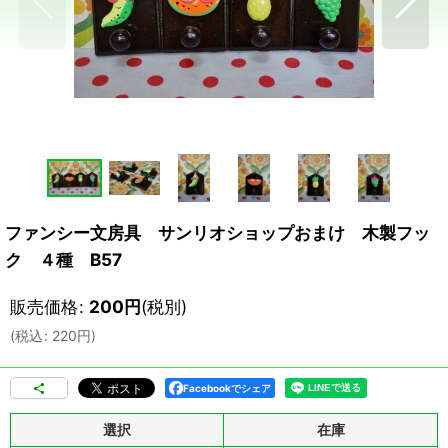
ファンシー文房具 サンリオショップおまけ 木製フッ
ク ４種 B57
販売価格
:
200
円
(税別)
(
税込
:
220
円
)
Facebookでシェア
選択
在庫