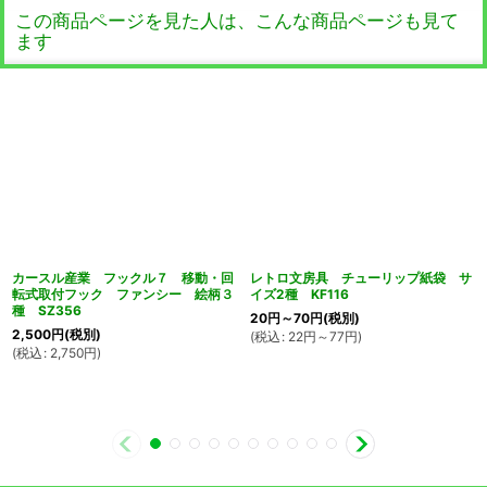
この商品ページを見た人は、こんな商品ページも見て
ます
カースル産業 フックル７ 移動・回
レトロ文房具 チューリップ紙袋 サ
転式取付フック ファンシー 絵柄３
イズ2種 KF116
種 SZ356
20
円
～70
円
(税別)
2,500
円
(税別)
(
税込
:
22
円
～77
円
)
(
税込
:
2,750
円
)