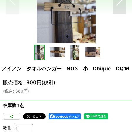
アイアン タオルハンガー NO3 小 Chique CQ16
販売価格
:
800
円
(税別)
(
税込
:
880
円
)
在庫数 1点
Facebookでシェア
数量
: