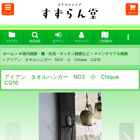
メニュー
カート
カテゴリ
商品検索
ログイン
マイページ
ご利用案内
ホーム
>
★現代雑貨・籠・生活・キッチン雑貨など
>
☆インテリア＆雑貨
>
アイアン タオルハンガー NO3 小 Chique CQ16
アイアン タオルハンガー NO3 小 Chique
CQ16