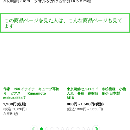
木の幅約20cm タオルをかける部分14.5ｃｍ程
この商品ページを見た人は、こんな商品ページも見て
ます
作家 itiiti イチイチ キューブ耳飾
東京葛飾セルロイド 市松模様 小物
り ピアス Kumamoto
入れ 各種 絶盤品 希少 日本製
mokuzakka 7
M16
1,200
円
(税別)
800
円
～1,500
円
(税別)
(
税込
:
1,320
円
)
(
税込
:
880
円
～1,650
円
)
在庫数 1点