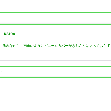
KS109
す 残念ながら 画像のようにビニールカバーがきちんとはまっておらず
す