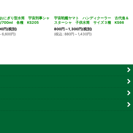
おにぎり型水筒 宇宙刑事シャ
宇宙戦艦ヤマト ハンディクーラー 古代進＆
/700ml 各種 KS205
スターシャ 子供水筒 サイズ３種 KS66
00
円
(税別)
800
円
～1,300
円
(税別)
～6,600
円
)
(
税込
:
880
円
～1,430
円
)