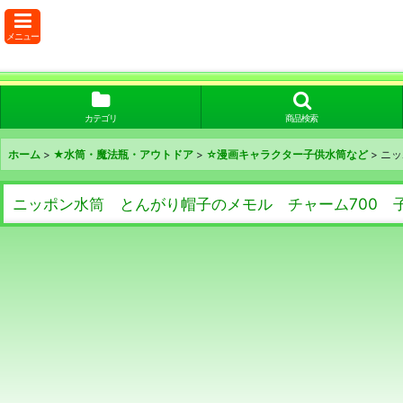
メニュー
カテゴリ
商品検索
ホーム
>
★水筒・魔法瓶・アウトドア
>
☆漫画キャラクター子供水筒など
>
ニッ
ニッポン水筒 とんがり帽子のメモル チャーム700 子