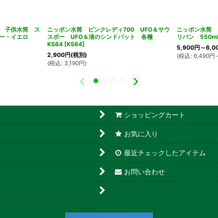
 子供水筒 ス
ニッポン水筒 ピンクレディ700 UFO＆サウ
ニッポン水筒 
ー・イエロ
スポー UFO＆渚のシンドバット 各種
リバン 550ml
KS64
[
KS64
]
5,900
円
～6,0
2,900
円
(税別)
(
税込
:
6,490
円
(
税込
:
3,190
円
)
ショッピングカート
お気に入り
最近チェックしたアイテム
お問い合わせ