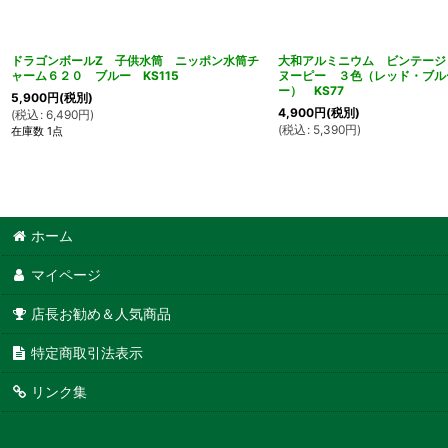
ドラゴンボールZ 子供水筒 ニッポン水筒チ
大和アルミニウム ビンテージ
ャーム６２０ ブルー KS115
ヌーピー ３色（レッド・ブル
ー） KS77
5,900
円
(税別)
4,900
円
(税別)
(
税込
:
6,490
円
)
(
税込
:
5,390
円
)
在庫数 1点
ホーム
マイページ
店長お勧め＆人気商品
特定商取引法表示
リンク集