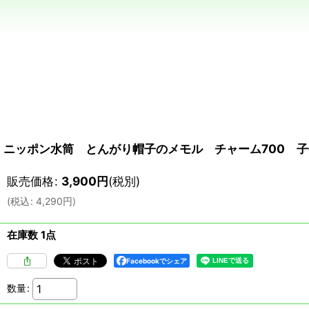
ニッポン水筒 とんがり帽子のメモル チャーム700 子
販売価格
:
3,900
円
(税別)
(
税込
:
4,290
円
)
在庫数 1点
Facebookでシェア
数量
: