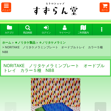
メニュー
カート
カテゴリ
商品検索
ログイン
マイページ
ご利用案内
ホーム
>
★ノリタケ製品
>
☆ノリタケメラミン
>
NORITAKE ノリタケメラミンプレート オードブルトレイ カラー５種
N88
NORITAKE ノリタケメラミンプレート オードブル
トレイ カラー５種 N88