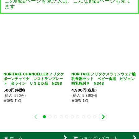
この商品ページを見た人は、こんな商品ページも見て
ます
NORITAKE CHANCELLER ノリタケ
NORITAKE ノリタケメラミンウェア離
ボーンチャイナ レストランプレー
乳食器セット ベビー食器 ピジョン
ト 金ライン ＵＳＥＤ品 N298
哺乳瓶付き N348
500
円
(税別)
4,900
円
(税別)
(
税込
:
550
円
)
(
税込
:
5,390
円
)
在庫数 11点
在庫数 3点
ホーム
ショッピングカート