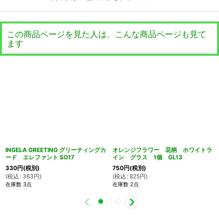
この商品ページを見た人は、こんな商品ページも見て
ます
INGELA GREETING グリーティングカ
オレンジフラワー 花柄 ホワイトラ
ード エレファント SO17
イン グラス 1個 GL13
330
円
(税別)
750
円
(税別)
(
税込
:
363
円
)
(
税込
:
825
円
)
在庫数 3点
在庫数 2点