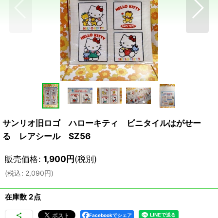
サンリオ旧ロゴ ハローキティ ビニタイルはがせー
る レアシール SZ56
販売価格
:
1,900
円
(税別)
(
税込
:
2,090
円
)
在庫数 2点
Facebookでシェア