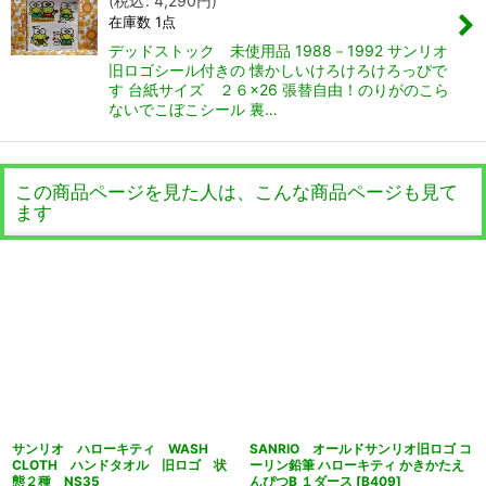
(
税込
:
4,290
円
)
在庫数 1点
デッドストック 未使用品 1988－1992 サンリオ
旧ロゴシール付きの 懐かしいけろけろけろっぴで
す 台紙サイズ ２６×26 張替自由！のりがのこら
ないでこぼこシール 裏…
この商品ページを見た人は、こんな商品ページも見て
ます
サンリオ ハローキティ WASH
SANRIO オールドサンリオ旧ロゴ コ
CLOTH ハンドタオル 旧ロゴ 状
ーリン鉛筆 ハローキティ かきかたえ
態２種 NS35
んぴつB １ダース
[
B409
]