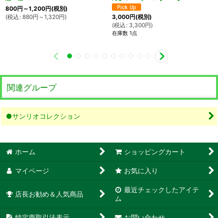
800
円
～1,200
円
(税別)
(
税込
:
880
円
～1,320
円
)
3,000
円
(税別)
(
税込
:
3,300
円
)
在庫数 1点
関連グループ
●サンリオコレクション
ホーム
ショッピングカート
マイページ
お気に入り
最近チェックしたアイテ
店長お勧め＆人気商品
ム
特定商取引法表示
お問い合わせ