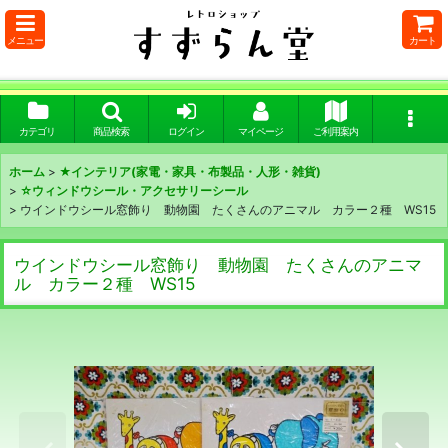
メニュー
カート
カテゴリ
商品検索
ログイン
マイページ
ご利用案内
ホーム
>
★インテリア(家電・家具・布製品・人形・雑貨)
>
☆ウィンドウシール・アクセサリーシール
>
ウインドウシール窓飾り 動物園 たくさんのアニマル カラー２種 WS15
ウインドウシール窓飾り 動物園 たくさんのアニマ
ル カラー２種 WS15