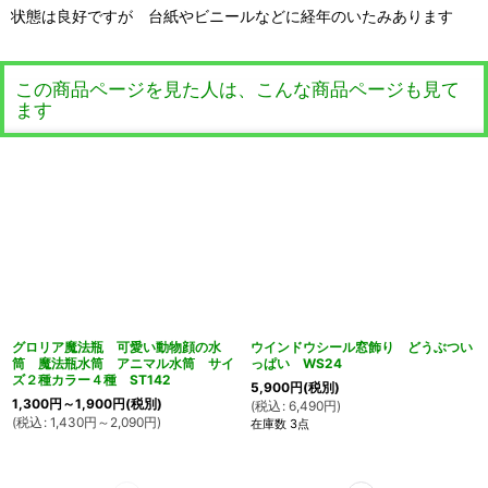
状態は良好ですが 台紙やビニールなどに経年のいたみあります
この商品ページを見た人は、こんな商品ページも見て
ます
グロリア魔法瓶 可愛い動物顔の水
ウインドウシール窓飾り どうぶつい
筒 魔法瓶水筒 アニマル水筒 サイ
っぱい WS24
ズ２種カラー４種 ST142
5,900
円
(税別)
1,300
円
～1,900
円
(税別)
(
税込
:
6,490
円
)
(
税込
:
1,430
円
～2,090
円
)
在庫数 3点