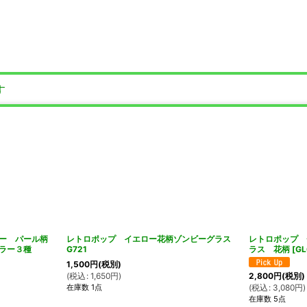
す
ラー パール柄
レトロポップ イエロー花柄ゾンビーグラス
レトロポップ 
カラー３種
G721
ラス 花柄
[
GL
1,500
円
(税別)
(
税込
:
1,650
円
)
2,800
円
(税別)
在庫数 1点
(
税込
:
3,080
円
)
在庫数 5点