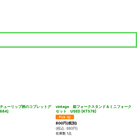
チューリップ柄のコブレットグ
vintage 姫フォークスタンド＆ミニフォーク
684
]
セット USED
[
KT578
]
800
円
(税別)
(
税込
:
880
円
)
在庫数 1点