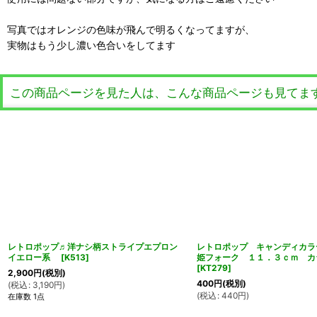
写真ではオレンジの色味が飛んで明るくなってますが、
実物はもう少し濃い色合いをしてます
この商品ページを見た人は、こんな商品ページも見てま
レトロポップ♬洋ナシ柄ストライプエプロン
レトロポップ キャンディカ
イエロー系
[
K513
]
姫フォーク １１．３ｃｍ 
[
KT279
]
2,900
円
(税別)
400
円
(税別)
(
税込
:
3,190
円
)
(
税込
:
440
円
)
在庫数 1点