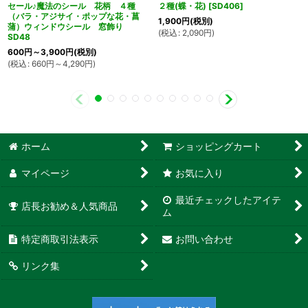
セール♪魔法のシール 花柄 ４種
２種(蝶・花)
[
SD406
]
（バラ・アジサイ・ポップな花・菖
1,900
円
(税別)
蒲）ウィンドウシール 窓飾り
(
税込
:
2,090
円
)
SD48
600
円
～3,900
円
(税別)
(
税込
:
660
円
～4,290
円
)
ホーム
ショッピングカート
マイページ
お気に入り
最近チェックしたアイテ
店長お勧め＆人気商品
ム
特定商取引法表示
お問い合わせ
リンク集