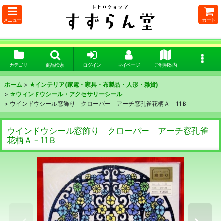
メニュー
カート
カテゴリ
商品検索
ログイン
マイページ
ご利用案内
ホーム
>
★インテリア(家電・家具・布製品・人形・雑貨)
>
☆ウィンドウシール・アクセサリーシール
>
ウインドウシール窓飾り クローバー アーチ窓孔雀花柄Ａ－11Ｂ
ウインドウシール窓飾り クローバー アーチ窓孔雀
花柄Ａ－11Ｂ