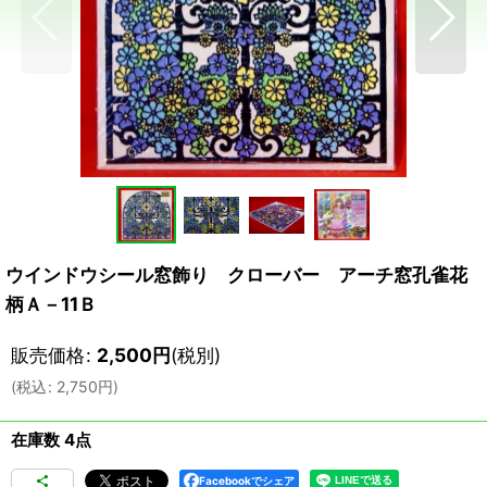
ウインドウシール窓飾り クローバー アーチ窓孔雀花
柄Ａ－11Ｂ
販売価格
:
2,500
円
(税別)
(
税込
:
2,750
円
)
在庫数 4点
Facebookでシェア