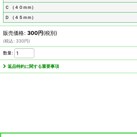
Ｃ （４０ｍｍ）
Ｄ （４５ｍｍ）
販売価格
:
300
円
(税別)
(
税込
:
330
円
)
数量
:
返品特約に関する重要事項