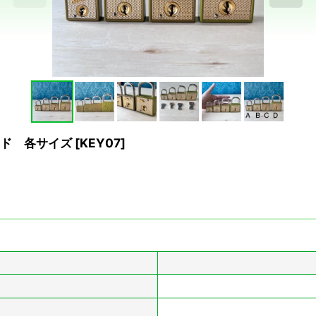
ード 各サイズ
[
KEY07
]