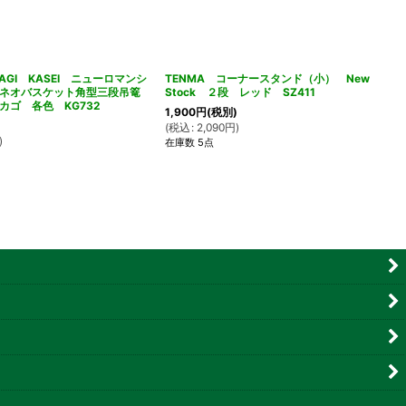
AGI KASEI ニューロマンシ
TENMA コーナースタンド（小） New
ンネオバスケット角型三段吊篭
Stock ２段 レッド SZ411
カゴ 各色 KG732
1,900
円
(税別)
(
税込
:
2,090
円
)
)
在庫数 5点