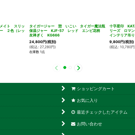
メイト スリッ
タイガージャー 憩 いこい タイガー魔法瓶
十字星印 KAT
ー ２色（レッ
保温ジャー KJF-57 レッド エンビ花柄
リーズ ロマ
友禅ぎく KG666
インテリア吊り
24,800
円
(税別)
9,800
円
(税別)
(
税込
:
27,280
円
)
(
税込
:
10,780
円
在庫数 1点
ショッピングカート
お気に入り
最近チェックしたアイテム
お問い合わせ