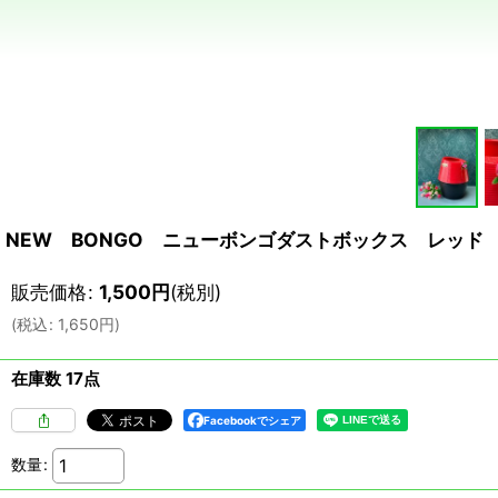
NEW BONGO ニューボンゴダストボックス レッド 
販売価格
:
1,500
円
(税別)
(
税込
:
1,650
円
)
在庫数 17点
Facebookでシェア
数量
: