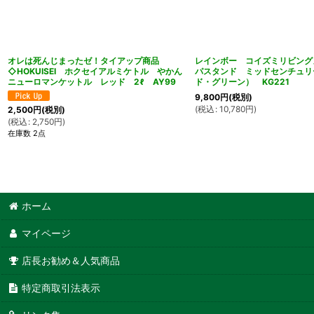
オレは死んじまったゼ！タイアップ商品
レインボー コイズミリビング
◇HOKUISEI ホクセイアルミケトル やかん
パスタンド ミッドセンチュリ
ニューロマンケットル レッド 2ℓ AY99
ド・グリーン） KG221
9,800
円
(税別)
(
税込
:
10,780
円
)
2,500
円
(税別)
(
税込
:
2,750
円
)
在庫数 2点
ホーム
マイページ
店長お勧め＆人気商品
特定商取引法表示