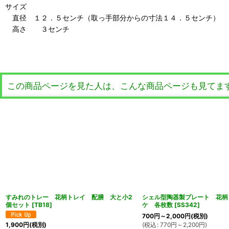
サイズ
直径 １２．５センチ（取っ手部分からの寸法１４．５センチ）
高さ ３センチ
この商品ページを見た人は、こんな商品ページも見てま
すみれのトレー 花柄トレイ 配膳 大と小2
シェル型陶器製プレート 花柄
個セット
[
TB18
]
ケ 各枚数
[
SS342
]
700
円
～2,000
円
(税別)
(
税込
:
770
円
～2,200
円
)
1,900
円
(税別)