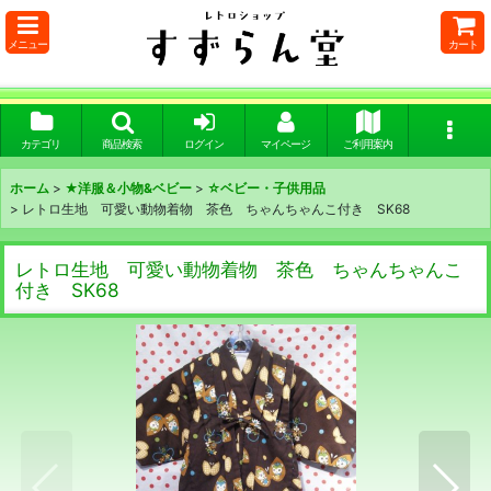
メニュー
カート
カテゴリ
商品検索
ログイン
マイページ
ご利用案内
ホーム
>
★洋服＆小物&ベビー
>
☆ベビー・子供用品
>
レトロ生地 可愛い動物着物 茶色 ちゃんちゃんこ付き SK68
レトロ生地 可愛い動物着物 茶色 ちゃんちゃんこ
付き SK68