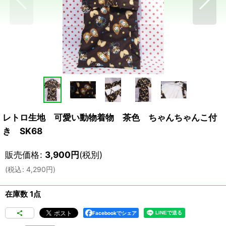
レトロ生地 可愛い動物着物 茶色 ちゃんちゃんこ付
き SK68
販売価格
:
3,900
円
(税別)
(
税込
:
4,290
円
)
在庫数 1点
Facebookでシェア