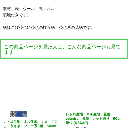
素材 表：ウール 裏：ネル
裏地付きです。
柄はこげ茶色に茶色の蝶々柄、茶色系の花柄です。
この商品ページを見た人は、こんな商品ページも見て
ます
レトロ生地 ネル生地 花柄
country 各種 カット売り 50cm
レトロ生地 ネル生地 くま こけ
単位
[
NS620
]
し うさぎ ブルー系3種 50cm