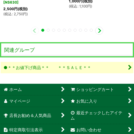
1,000
円
(税別)
[
NS630
]
(
税込
:
1,100
円
)
2,500
円
(税別)
(
税込
:
2,750
円
)
関連グループ
●＊＊お値下げ商品＊＊ ＊＊ＳＡＬＥ＊＊
ホーム
ショッピングカート
マイページ
お気に入り
最近チェックしたアイテ
店長お勧め＆人気商品
ム
特定商取引法表示
お問い合わせ