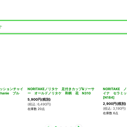
す
レッションチャイ
NORITAKEノリタケ 足付きカップ&ソーサ
NORITAKE
anie ブル
ー オールドノリタケ 和柄 花 N310
イナ セラミッ
[
N184
]
5,900
円
(税別)
2,900
円
(税別)
(
税込
:
6,490
円
)
(
税込
:
3,190
円
)
在庫数 20点
在庫数 6点