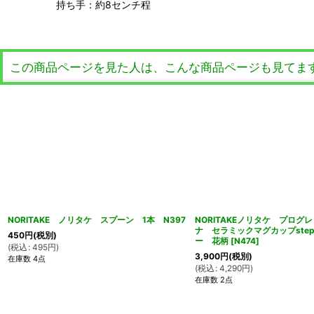
持ち手：約8センチ程
この商品ページを見た人は、こんな商品ページも見てま
NORITAKE ノリタケ スプーン 1本 N397
NORITAKEノリタケ プログ
ナ セラミックマグカップsteph
450
円
(税別)
ー 花柄
[
N474
]
(
税込
:
495
円
)
3,900
円
(税別)
在庫数 4点
(
税込
:
4,290
円
)
在庫数 2点