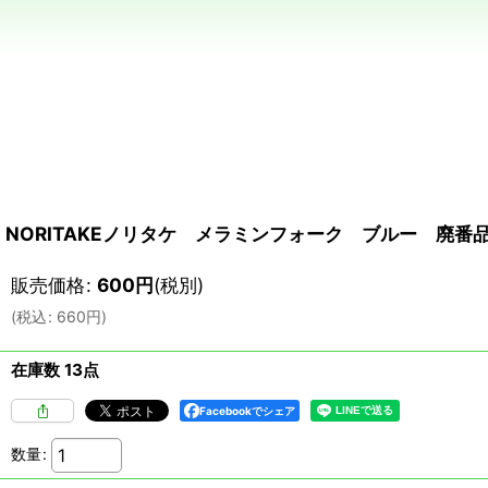
NORITAKEノリタケ メラミンフォーク ブルー 廃番品
販売価格
:
600
円
(税別)
(
税込
:
660
円
)
在庫数 13点
Facebookでシェア
数量
: