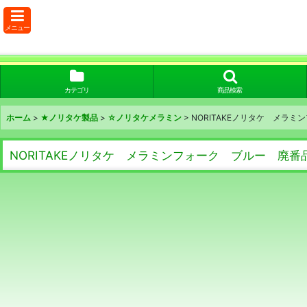
メニュー
カテゴリ
商品検索
ホーム
>
★ノリタケ製品
>
☆ノリタケメラミン
>
NORITAKEノリタケ メラ
NORITAKEノリタケ メラミンフォーク ブルー 廃番