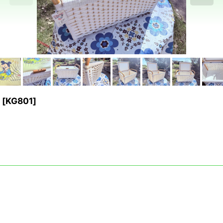
[
KG801
]