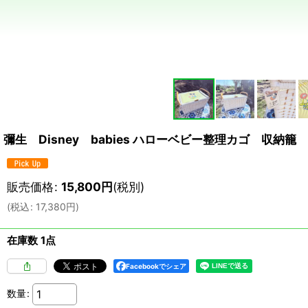
彌生 Disney babies ハローベビー整理カゴ 収納籠
販売価格
:
15,800
円
(税別)
(
税込
:
17,380
円
)
在庫数 1点
Facebookでシェア
数量
: