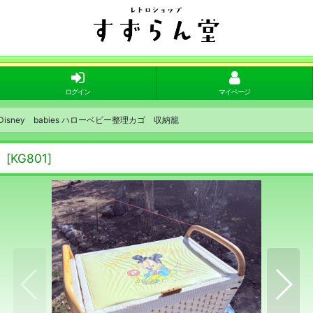
ログイン
マイページ
Disney babies ハローベビー整理カゴ 収納籠
籠
[
KG801
]