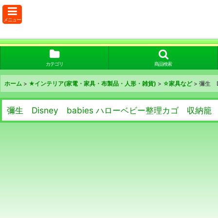
メニュー
カテゴリ
商品検索
ホーム
>
★インテリア(家電・家具・布製品・人形・雑貨)
>
☆家具など
>
彌生 
彌生 Disney babies ハローベビー整理カゴ 収納