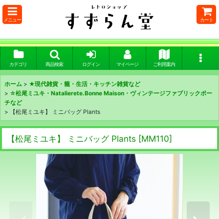
メニュー
カート
カテゴリ
商品検索
ログイン
マイページ
ご利用案内
ホーム
>
★現代雑貨・籠・生活・キッチン雑貨など
>
☆松尾ミユキ・Natalierete.Bonne Maison・ヴィンテージファブリックポー
チなど
>
【松尾ミユキ】 ミニバッグ Plants
【松尾ミユキ】 ミニバッグ Plants
[
MM110
]