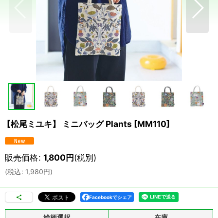
【松尾ミユキ】 ミニバッグ Plants
[
MM110
]
販売価格
:
1,800
円
(税別)
(
税込
:
1,980
円
)
Facebookでシェア
絵柄選択
在庫