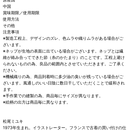
中国
賞味期限／使用期限
使用方法
その他
注意事項
※製造工程上、デザインのズレ、色ムラや織りムラがある場合がご
ざいます。
※ネップが生地の表面に出ている場合がございます。ネップとは繊
維が絡み合ってできた節（糸のかたまり）のことです。工程上避け
られないものの為、良品の範囲内とさせていただきます。ご了承く
ださい。
※機械織りの為、商品到着時に多少油の臭いが残っている場合がご
ざいます。風通しのいい日陰に数日干していただくことで緩和され
ます。
※手作業での縫製の為、商品毎にサイズが異なります。
※絵柄の出方は商品毎に異なります。
松尾ミユキ
1973年生まれ。イラストレーター。フランスで古着の買い付けの仕