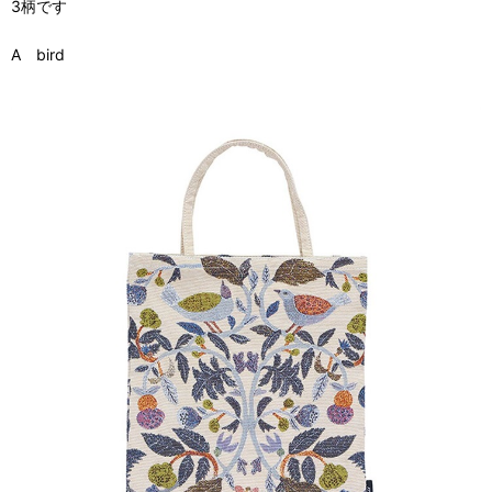
3柄です
A bird