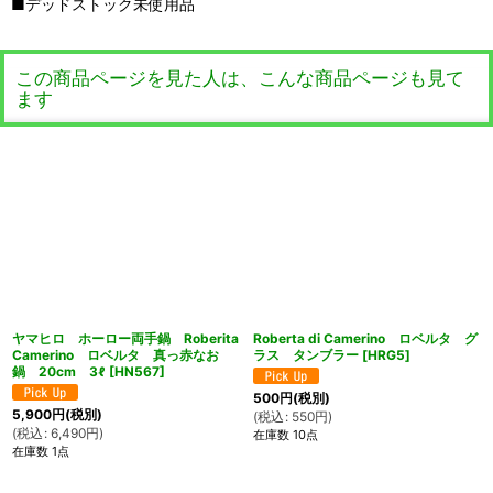
■デッドストック未使用品
この商品ページを見た人は、こんな商品ページも見て
ます
ヤマヒロ ホーロー両手鍋 Roberita
Roberta di Camerino ロベルタ グ
Camerino ロベルタ 真っ赤なお
ラス タンブラー
[
HRG5
]
鍋 20cm 3ℓ
[
HN567
]
500
円
(税別)
5,900
円
(税別)
(
税込
:
550
円
)
(
税込
:
6,490
円
)
在庫数 10点
在庫数 1点