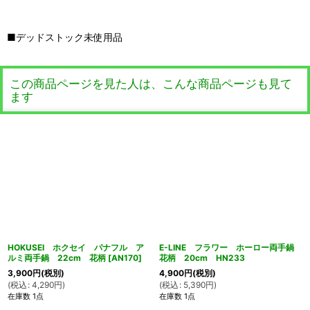
■デッドストック未使用品
この商品ページを見た人は、こんな商品ページも見て
ます
HOKUSEI ホクセイ パナフル ア
E-LINE フラワー ホーロー両手鍋
ルミ両手鍋 22cm 花柄
[
AN170
]
花柄 20cm HN233
3,900
円
(税別)
4,900
円
(税別)
(
税込
:
4,290
円
)
(
税込
:
5,390
円
)
在庫数 1点
在庫数 1点