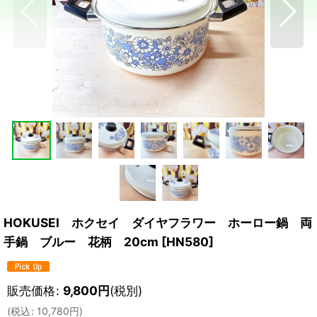
HOKUSEI ホクセイ ダイヤフラワー ホーロー鍋 両
手鍋 ブルー 花柄 20cm
[
HN580
]
販売価格
:
9,800
円
(税別)
(
税込
:
10,780
円
)