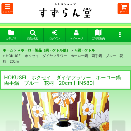
メニュー
カート
カテゴリ
商品検索
ログイン
マイページ
ご利用案内
ホーム
>
★ホーロー製品｛鍋・ケトル他｝
>
☆鍋・ケトル
>
HOKUSEI ホクセイ ダイヤフラワー ホーロー鍋 両手鍋 ブルー 花
柄 20cm
HOKUSEI ホクセイ ダイヤフラワー ホーロー鍋
両手鍋 ブルー 花柄 20cm
[
HN580
]