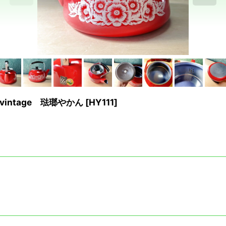
ntage 琺瑯やかん
[
HY111
]