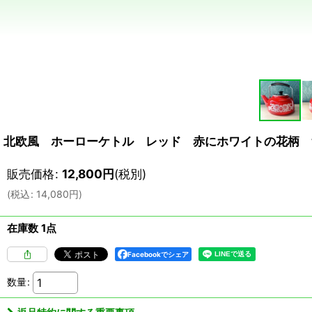
北欧風 ホーローケトル レッド 赤にホワイトの花柄 vi
販売価格
:
12,800
円
(税別)
(
税込
:
14,080
円
)
在庫数 1点
Facebookでシェア
数量
: