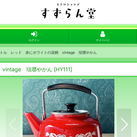
ログイン
マイページ
トル レッド 赤にホワイトの花柄 vintage 琺瑯やかん
intage 琺瑯やかん
[
HY111
]