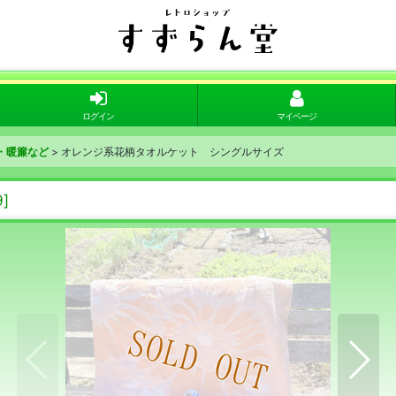
ログイン
マイページ
・暖簾など
>
オレンジ系花柄タオルケット シングルサイズ
9
]